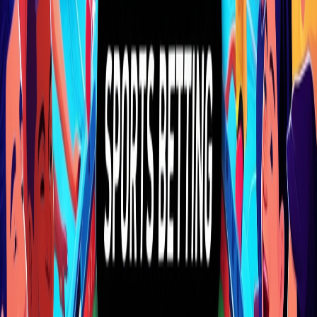
Techniken für 1xBet können Ihnen helfen, Ihr
Einkommen zu optimieren:
1. Nutzen Sie SEO für organischen Traffic
Optimieren Sie Ihre Website oder Ihr Blog, indem Sie
gezielte Schlüsselwörter wie „Top-Wettplattformen“ und
„1xBet-Wettmöglichkeiten“ verwenden. Erstklassiges
Material zieht natürlichen Traffic an und erhöht die
Klickraten.
2. Nutzen Sie die Social-Media-Kanäle.
Zeigen Sie 1xBet auf Instagram, Facebook, Twitter und
TikHub anhand interessanter Geschichten, Reels und
Beiträge. Machen Sie mit Highlights bekannter
Veranstaltungen, Sonderangeboten oder Features auf
sich aufmerksam.
3. Arbeiten Sie mit Behörden zusammen.
Um auf ihre Follower-Basis zuzugreifen, arbeiten Sie mit