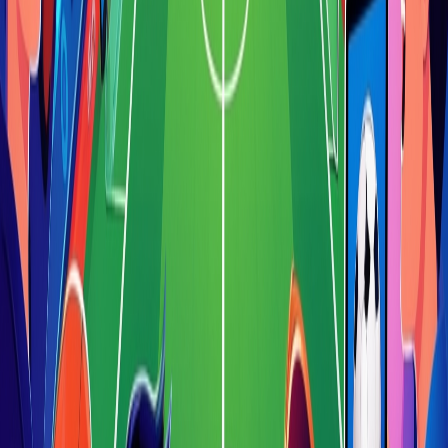
Hohe Verdienstaussichten
Mit Qualitätsempfehlungen und dem profitablen
Provisionssystem können Mitarbeiter ihr Einkommen
maximieren.
Moderne Tools zur Nachverfolgung:
Echtzeitanalysen ermöglichen es Mitarbeitern, die
Leistung zu verfolgen, das Benutzerverhalten zu
interpretieren und das Marketing zu maximieren.
Zugesagte Unterstützung
Affiliates erhalten maßgeschneiderte Beratung von
engagierten Account Managern.
Eintritt in die Weltmärkte
Die internationale Präsenz von 1xBet garantiert, dass
Partner Verbraucher aus verschiedenen Regionen