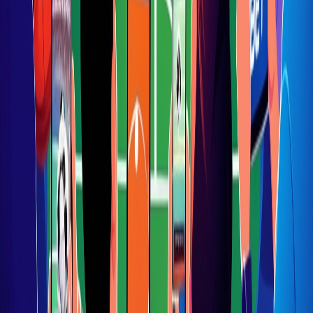
helfen Ihnen die Anpassungsfähigkeit und der Support
des Programms dabei, finanziellen Erfolg zu erzielen.
Partner können ihr Verdienstpotenzial freisetzen, indem
sie den 1xBet-Affiliate-Registrierungsprozess nutzen,
effektive Marketingpläne umsetzen und den 1xBet-
Partnerprovisionsleitfaden kennen.
Partnerschaft mit Exzellenz
Verdienen Sie bis zu
60%
Umsatzbeteiligung
Tritt dem offiziellen Affiliate-Programm von 96.com bei
und monetarisiere deinen Traffic mit erstklassigen
Belohnungen.
Partnerschaft beantragen
Kein B.S.-Glücksspiel mit hohen Einsätzen
Wir unterstützen:
Demnächst verfügbar: