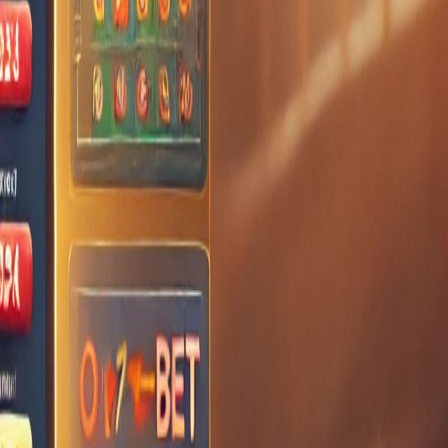
h. Beispielsweise könnten Benutzer in den USA,
hränkt die Reichweite von Dafabet ein und zwingt Benutzer
isungen, ist einer der größten Nachteile der Plattform
szahlung mehrere Tage dauern. E-Wallet-Abhebungen sind
mmen.
gleich zu anderen modernen Wettplattformen etwas
usgefeilte Design, das jüngere Konkurrenten übernommen
n eine Enttäuschung für Benutzer sein, die beim
kurrierende Plattformen bieten möglicherweise