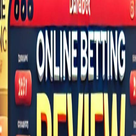
on wider, ist jedoch für den mobilen Einsatz optimiert. Egal
g.
n für neue und bestehende Benutzer. Zu den herausragend
gigen Willkommensboni sowohl auf Sport- als auch auf Ca
 belohnt treue Benutzer mit wöchentlichen Aufladeboni und
ttform aktiv zu bleiben.
ders attraktiv für High Roller und bietet exklusive Präm
sein Engagement für Sicherheit. Die Plattform ist von der
P
en, zn anderen Gerichtsbarkeiten, um ein sicheres und fai
gie, um Benutzerdaten und Finanztransaktionen zu schütze