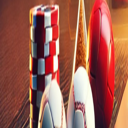
Partnerschaft mit Exzellenz
Verdienen Sie bis zu
60%
Umsatzbeteiligung
Tritt dem offiziellen Affiliate-Programm von 96.com bei u
Partnerschaft beantragen
Kein B.S.-Glücksspiel mit hohen Einsätzen
Wir unterstützen:
Demnächst verfügbar:
Bester Krypto-Betreiber 2026
Stolzer Sponsor von