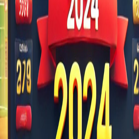
4 aus?
tische Handicap bekannt. Besonders im Fußball ist diese Wet
ndicap-Quoten hebt sich Dafabet von vielen anderen Onl
-/Unentschieden-Ergebnissen und ist daher ein Favorit für
e
ich im Jahr 2024 durch ihren starken Fokus auf asiatische M
Unterstützung in mehreren Sprachen und eine breite Palette
abei, mehr zu bietenre effektiv für einen erheblichen Teil s
ittlich hohen Wettlimits, insbesondere bei Sportwetten, eine
größere Einsätze platzieren möchten. Im Gegensatz dazu le