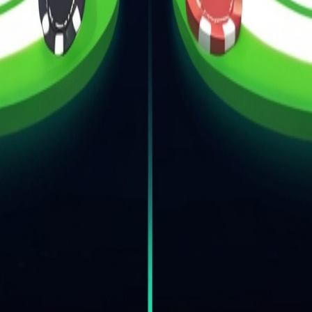
-Updates und Partnerschaften.