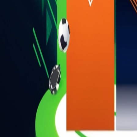
Bester Krypto-Betreiber 2026
Stolzer Sponsor von
Burnley F.C., Premier League 2025-26
World Championship of Legends Cricket 2025
Vertrauenswürdig seit 2023
★
★
★
★
★