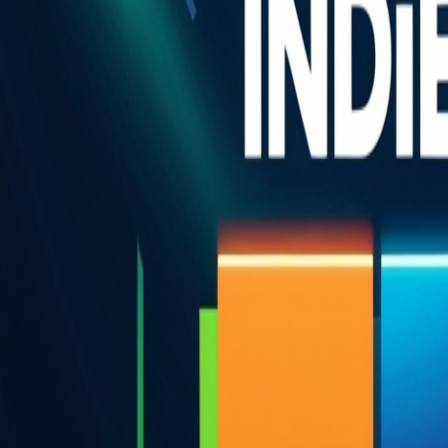
Um das Interesse der Verbraucher aufrechtzuerhalten, bie
anlocken.
Neulinge werden hier mit einem 100 %igen Willkommensbon
Einzahlungen, was eine Verbesserung darstelltdas totale S
Fun88: Auf Neukunden wartet ein Einzahlungsbonus von 250
Umfeld für Wettende.
Kundendienst
Eine schnelle Lösung von Benutzerproblemen hängt von e
Kundendienst an. Die Benutzererfahrungen variieren jedo
Wirksamkeit des Support-Personals geäußert haben.
Fun88 bietet im Rahmen mehrerer Kundendienstkanäle auc
aufmerksame Hilfe. Andere Rezensionen weisen jedoch a
Obwohl beide Systeme Kundensupport bieten, ist die Benut
Reaktionsfähigkeit und Wirksamkeit des Dienstes.
Indibet gegen Fun88?