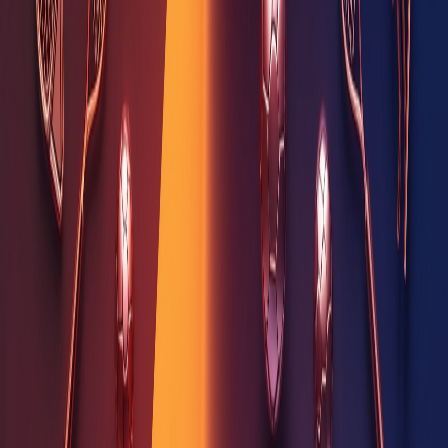
2026 年のベスト暗号オペレーター
の誇りあるスポンサー
バーンリー FC、プレミアリーグ 2025-26
ワールド チャンピオンシップ オブ レジェンド クリケット
2025
2023 年以来信頼されています
★
★
★
★
★