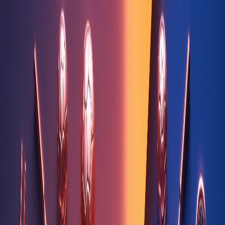
く、最も確立された賭博サイトの 1 つです。元々は陸上カ
ジノでした。その後、ほとんどのマーケティング戦略を使用
してオンラインでの存在感を確立しました。キュラソー島の
ライセンスを取得しており、コナー・マクレガーやマイク・
タイソンなどの有名セレブもパリマッチと提携している。
4 ラベット
4rabet はパリマッチのような古いスポーツブックではあり
ません。 2018年から市場に出回っています。Umbrella
Development BV.が所有しており、発売されてから短期間
で人気になりました。キュラソー島でライセンスを取得した
4rabet は、クリケット、サッカー、インドの支払い方法に
重点を置きながら、ローカルでユーザーフレンドリーなベッ
ティング体験を提供することを目指しています。
2.合法性とセキュリティ
ライセンスは、あらゆるベッティング サイトにとって重要
な要素です。 iGamingライセンスを取得して運営されてい
るサイトなら安心・安全です。キュラソー島の eGaming ラ
イセンスに基づいて、Parimatch と 4rabet は両方ともイン