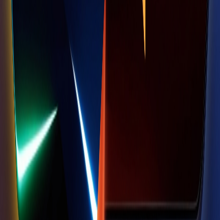
PhonePe、暗号通貨、カードです。 4rabet ベッティング
サイトへの最低入金額は ₹300、最低出金限度額は ₹1,000 (一
部の方法では ₹3,000) です。このサイトでは簡単に出金が可
能で、24時間以内に行うことができます。
7.モバイル アプリのエクスペリエンス
パリマッチ
Parimatch はユーザーにモバイル アプリを提供していま
す。気軽に遊べるように。人々はどこからでもどこからでも
アプリを使用できます。 Android アプリと iOS アプリの両
方を提供しています。ライブベッティング、カジノ、キャッ
シュアウト、リアルタイムオッズ、およびいくつかの言語な
どの機能があります。
4rabet:
このサイトでは、公式サイトから QR コードを介して簡単
にインストールするだけで、専用の Android および iOS ア
プリが提供されます。このサイトでは、モバイルアプリユー
ザー向けに特別オファーを提供しています。このアプリを使