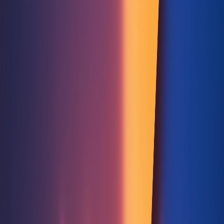
ブログに戻る
Blog
5/20/2025
パリマッチ vs 4rabet: ベスト ベッテ
ィング サイトはどれですか?
インドではオンライン賭博が人気になっています。
Parimatch や 4rabet のようなサイトのおかげで、オンライ
ン賭博は簡単、信頼でき、合法的にアクセスできるようにな
りました。どちらのサイトも優れた機能を備えており、ウェ
ルカムボーナスやアフィリエイトプログラムを提供していま
す。このブログでは、両方のサイトについて詳しく調査し、
どちらが最適であるかという結論を導き出します。
1.ブランドの歴史と評判
パリマッチ
パリマッチは 1994 年に設立されました。インドで最も古