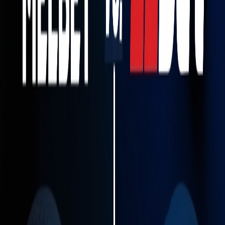
2025년 레전드 크리켓 세계 선수권 대회
2023년부터 신뢰를 받고 있습니다
★
★
★
★
★
뉴스레터 구독하기
최신 인사이트, 제품 업데이트 및 독점 파트너십 기회로 앞서
나가세요.
가입하기