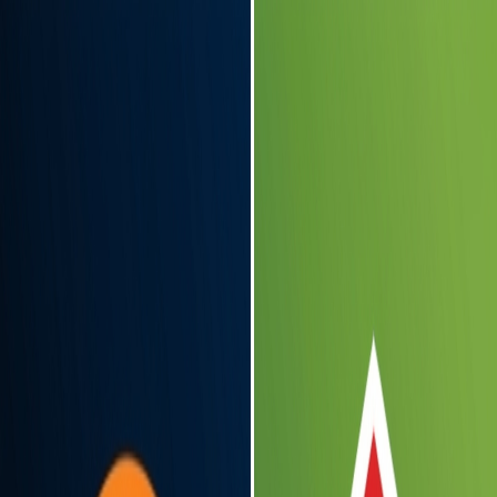
블로그로 돌아가기
Blog
4/28/2025
Melbet과 22bet의 비교
요즘 크리켓 베팅이 전 세계적으로 확산되고 있습니다. 온라
인 도박꾼의 경우 필요에 따라 올바른 플랫폼을 선택하는 것
이 매우 중요합니다. 이 기사에서는 96개의 파트너가 Melbet
과 22bet 간의 긴밀한 비교 포인트를 제공합니다. 도박꾼이
Melbet과 22 bet 중 하나를 선택하려고 할 때 어떤 플랫폼이
가장 많은 베팅 옵션을 제공하는지, 어떤 플랫폼이 최고의 환
영 보너스, 보안 조건 및 기타 여러 가지를 제공하는지와 같
은 많은 질문이 발생합니다. 의심할 여지 없이 두 베팅 플랫
폼 모두 온라인 베팅 측면에서 충분히 우수합니다. 더 나아가
서 이 두 베팅 플랫폼의 차이점에 대해 논의해 보겠습니다.
Melbet 및 22bet 개요:
기능
Melbet
22Bet