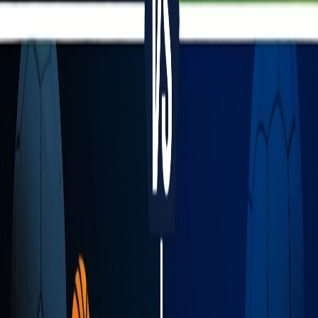
베팅하려는 스포츠나 이벤트를 쉽게 찾을 수 있습니다. "스포
츠" 섹션을 탭하면 중요하고 인기 있는 이벤트부터 덜 유명한
이벤트까지 모든 이벤트가 올바른 순서로 즉시 표시됩니다.
메뉴 버튼은 웹사이트 오른쪽에 있으며, 여기서 다음을 수행
할 수 있습니다.
22Bet과 Melbet은 모두 고객에게 Android 및 iOS 앱을 제공
합니다. 앱은 매우 유사합니다. 유일한 차이점은 인터페이스
색상이고 22bet은 파란색과 흰색이며 Melbet은 노란색과 회
색 색상의 인터페이스를 제안합니다. 버튼 레이아웃, 섹션 이
름, 고객 관리 전문가를 연결하는 방법, 심지어 메인 페이지
디자인까지 앱은 서로 유사합니다. 앱은 웹사이트의 모바일
버전보다 더 잘 작동하고 더 빠르게 작동합니다.
Melbet 환영 보너스
Melbet은 신규 고객에게 최대 ₹8,000의 100% 환영 보너스를
제안합니다. 이 보너스는 Melbet에 처음으로 입금하는 동안
한 번만 청구할 수 있습니다. 새 계정을 만들고, 입금하고, 보
너스를 받기만 하면 됩니다. 최소 1.4 확률로 3개 이벤트의