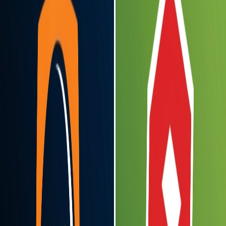
연도 설립
2012
2017
스포츠 베팅
광범위
광범위
카지노 게임
예
예
모바일 앱
iOS 및 Android
iOS 및 Android
라이브 베팅
예
예
결제
방법
다양한 옵션
다양한 옵션
Melbet 대 2에 대한 정보2bet은 매우 유사합니다. 이 데이터
를 보면 신규 베터에게는 어느 쪽이 더 나은지 매우 혼란스럽
습니다. 가장 좋은 특성을 선택하려면 다양한 특성을 비교해
야 합니다.
베팅 옵션:
두 플랫폼 모두 다음을 포함한 다양한 스포츠 전반에 걸쳐 수
천 개의 베팅 시장을 제공합니다.
크리켓
축구