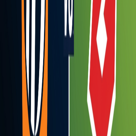
사용자 인터페이스 Melbet과 22bet 비
교
:
Melbet과 22bet은 매우 적합하고 사용하기 쉬운 인터페이스
를 제공합니다. Melbet은 숙련된 베터에게 유용한 기능으로
가득합니다. 처음에는 새로운 플레이어가 할 수 있습니
다.Melbet을 사용하기가 조금 어렵다는 것을 알았습니다.
22bet은 신규 베터에게 가장 적합하지만 매우 간단하고 쉽습
니다. 22bet 베팅은 간단하며 이벤트나 시장을 찾는 것이 매
우 빠르고 간단합니다.
뱅킹 옵션:
22Bet
은 모든 국가에 적합한 50가지 이상의 결제 옵션을 제
공합니다. 거래는 빠르고 쉽습니다.
Melbe
t에는 다양한 결제
방법이 있으며 출금도 매우 빠릅니다. 둘 다 INR, EUR, USD
및 TRY 통화 거래를 허용합니다.