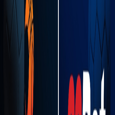
Accas 수의 보너스 금액 x5를 베팅해야 합니다. 모든 요구
사항을 충족하려면 계정 개설 후 30일 이내에만 가능합니다.
22bet 환영 보너스
22bet은 환영 보너스를 최대 100% 제공합니다. INR 80을
등록하고 입금하면 최대 INR 10,000까지 100% 환영 보너스
를 받을 수 있습니다. 고객은 보너스 자격을 얻으려면 최소
INR 80의 입금액이 필요하다는 점을 알아야 합니다. 이 보너
스는 멀티 베팅에서 5번 베팅되어야 합니다. 현재 보너스 규
칙에 따라 각 누적 베팅에는 배당률이 1.40 이상인 최소 3개
의 선택 항목이 있어야 합니다. 이 22Bet 환영 제안은 만료
기간인 7일로 제한됩니다.
위의 Melbet 및 22bet 정보 중 둘 중 하나를 선택하세요. 오
늘부터 온라인 베팅을 시작해 보세요!! 최고의 유기적 콘텐츠
를 위해 96개 파트너를 팔로우하세요!!
탁월한 파트너
최대
60%
수익 배분