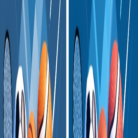
제휴 프로그램 가입이 진행 중이라면 Melbet의 96 파트너가
이 치열한 온라인 베팅 게임에서 상황을 뒤흔드는 촉매제가
될 수 있습니다.
탁월한 파트너
최대
60%
수익 배분
96.com 공식 제휴 프로그램에 참여하여 프리미엄 보상으로
트래픽을 수익화하세요.
파트너 신청
학사 고위험 도박 금지
우리는 다음을 지원합니다:
출시 예정: