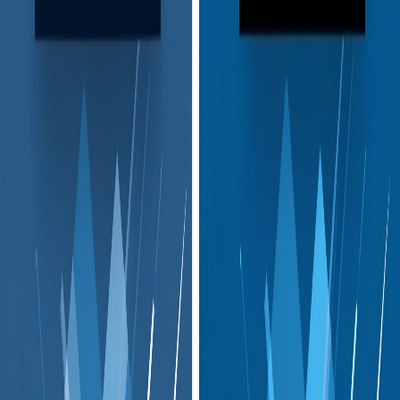
Melbet 제휴 프로그램 커미션 구조:
수익 지분 및 CPA 지불에서 Mostbet보다 훨씬 높습니다.
마케팅 지원: 더 높은 수준의 추적, 홍보 도구 및 개인 관리자.
지급금: Mostbet보다 빠르고 안전합니다.
96개 파트너의 경우 Melbet은 더 나은 베팅 확률, 향상된 제
휴 프로그램, 더 빠른 지불금 및 향상된 커미션으로 인해 가
장 좋은 옵션입니다. Mostbet은 여전히 가치 있는 경쟁자이
지만 Melbet 계열사에게는 더 큰 가치와 지속 가능한 이점이
있습니다.
Mostbet과 Melbet 모두 좋은 옵션이지만 최대 수익과 최대
참여도 측면에서 Melbet의 96개 파트너를 능가하는 것은 없
습니다. 탁월한 스포츠북, 더 빠른 지급, 강화된 제휴 프로그
램을 통해 게이머는 물론 파트너에게도 최고의 선택이 됩니
다.