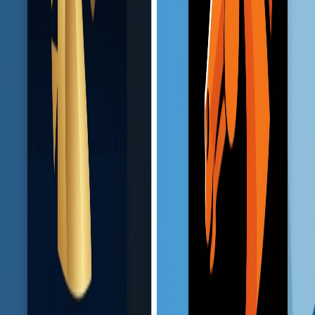
스포츠 베팅: 축구, 크리켓, 테니스, 농구 등
카지노: 슬롯, 라이브 딜러, 가상 게임.
독특한 기능: e스포츠 베팅의 심층적인 시장.
멜베트
스포츠 베팅: 세계 및 지역 스포츠 이벤트를 광범위하게 다루
고 있습니다.
카지노: 수천 개의 슬롯 게임, 라이브 딜러룸, 카드 게임.
뛰어난 품질: 최고의 스포츠 경기를 실시간 방송으로 완벽하
게 전달합니다.
보너스 및 프로모션
Mostbet
환영 프로모션:
신규 고객에게 100% 입금 일치