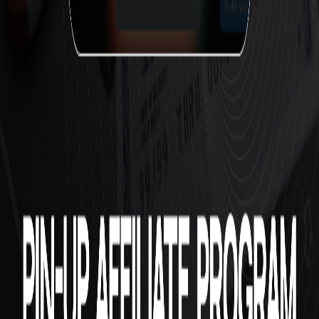
번리 FC, 프리미어 리그 2025-26
2025년 레전드 크리켓 세계 선수권 대회
2023년부터 신뢰를 받고 있습니다
★
★
★
★
★
뉴스레터 구독하기
최신 인사이트, 제품 업데이트 및 독점 파트너십 기회로 앞서