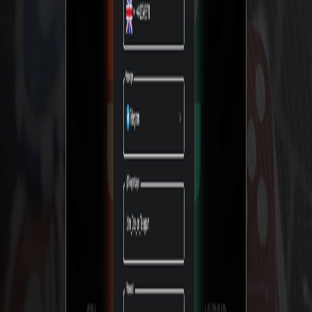
는 항목과 매개변수는 많습니다. 일반적으로 신청량에 따라
몇 시간에서 1~2일 정도 소요됩니다. 대부분의 제휴사는 등
록 후 빠르게 액세스할 수 있으므로 즉시 홍보를 시작할 수
있습니다.​
귀하의 프로그램을 통해 어떤 브랜드를
홍보할 수 있나요?
Pin-up Casino, Sportsbook 등 Pin-up 브랜드를 홍보합니
다. 이들은 다양한 온라인 도박 게임, 스포츠 베팅, 라이브 딜
러 옵션을 제공하며 모두 Pin-up 브랜드입니다.​
Pin-up은 어떤 업종(카지노, 스포츠북
등)을 지원하나요?
Pin-up은 온라인 카지노 게임, 스포츠 베팅, 라이브 카지노,
가상 스포츠 등 다양한 업종을 지원합니다. 제휴사는 타겟 고
객에게 가장 적합한 하나 이상의 업종에 집중하도록 선택할
수 있습니다.​