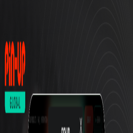
블로그로 돌아가기
Blog
11/7/2025
핀업 제휴 프로그램 – 가입 방법?
요즘에는 추천 프로그램이 큰 인기를 끌고 있습니다. 많은 유
명인, 영향력 있는 사람, 소셜 미디어 플랫폼에서 좋은 영향
력을 갖고 있는 사람들이 수행했습니다. 그러나 그것은 전혀
새로운 것이 아닙니다. 인터넷이 없는 시대 초기에는 개인이
다양한 매체를 통해 이를 수행했습니다. 하지만 이제는 기술
과 혁신의 변화가 일어나고 있습니다. 사람들은 가상으로 연
결할 뿐만 아니라 게임 플레이에 관심이 있는 다른 사람들에
게 이를 추천하기도 합니다. 핀업(Pin-up)은 온라인 게임 업
계의 큰 이름입니다. Pin-up 제휴 프로그램에 가입하려면 공
식 Pin-Up Partners 웹사이트를 방문하여 “가입”을 클릭하
세요. 그런 다음 개인 정보, 이메일, 선호하는 결제 방법을 포
함하여 등록 양식을 작성하세요. 신청서를 제출한 후 승인은
일반적으로 빠르게 이루어지며 제휴 대시보드에 액세스하여
홍보를 시작할 수 있습니다.​