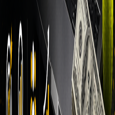
Nem todo programa de afiliados de apostas é adequado
para o seutráfego. Os melhores resultados surgem
quando o conteúdo, o público e a oferta do parceiro se
combinam.
Veja de onde vêm seus usuários, em quais esportes eles
apostam, quanto gastam e quais dispositivos usam. Em
seguida, verifique a licença de cada programa, regras
GEO, métodos de pagamento, depósitos mínimos e
etapas KYC.
Programas para blogs, sites de
avaliação e portais de apostas
Os blogs de nicho geralmente se dão bem com alguns
programas diretos fortes que correspondem ao seu
esporte ou liga principal. Sites de avaliação e portais de
comparação podem adicionar programas de marca
única e redes como 96partners para oferecer mais
opções aos usuários.