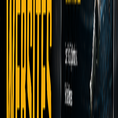
usar, rápido em dispositivos móveis, claro no texto
e honesto na forma como fala sobre riscos e
recompensas de apostas.
Bons sites combinam SEO forte, UX limpo e design
de conversão preciso para que os usuários se
sintam seguros e prontos para clicar.
Estrutura de SEO, experiência do usuário e
qualidade do conteúdo
Um bom site de marketing de afiliados possui uma
estrutura de SEO limpa. As páginas são fáceis de
rastrear, carregam rapidamente em dispositivos móveis
e usam títulos claros. Os links internos são simples e
lógicos para que tanto os usuários quanto os
mecanismos de pesquisa possam encontrar conteúdo
relacionado rapidamente.
O conteúdo deve corresponder à intenção de pesquisa.
Por exemplo, páginas como “melhores aplicativos de
apostas IPL para iniciantes” ou “como sacar apostas na
Índia” devem fornecer ajuda passo a passo, exemplos
reais e detalhes locais. Evite listas finas, texto copiado ou