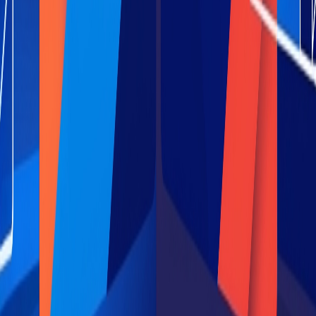
Melhor Operador de Criptografia 2026
Orgulhoso patrocinador de
Burnley FC, Premier League 2025-26
Campeonato Mundial de Críquete Legends 2025
Confiável desde 2023
★
★
★
★
★