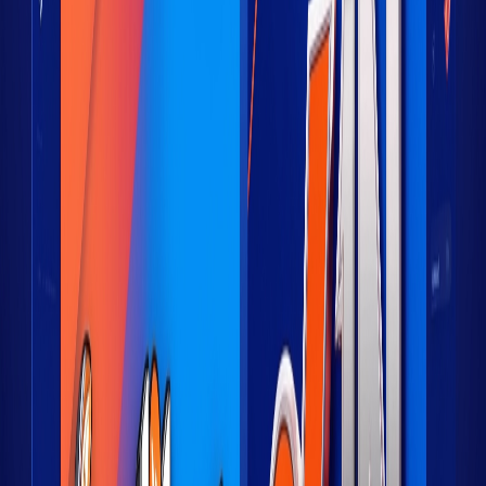
Bônus e promoções
Indibet
Bônus de boas-vindas
: 100% de correspondência
no depósito para novos usuários.
Promoções regulares:
Apostas grátis, cashback e
bônus de temporada.
Programa VIP:
acesso exclusivo a recompensas
com limitações.
Bônus de boas-vindas:
maior correspondência
percentual no depósito inicial.
Promoções diárias:
cashback regular, rodadas
grátis e bônus de recarga.
Programa VIP:
programa de fidelidade organizado
para grandes apostadores.