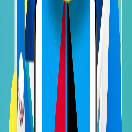
confiabilidade. O site opera com licença de Curaçao.
A Betway foi fundada em 2006. Eles operam com a
Comissão de Jogos do Reino Unido e a Autoridade de
Jogos de Malta.
Ambos os sites fornecem confiança e validação para os
usuários. Por causa dessa confiança, mais pessoas
estão se cadastrando no site.
Localização e pagamentos
Cricbaba: O site permite diferentes métodos de
pagamento. Permite depósitos e saques em INR. Os
jogadores podem usar métodos de pagamento como
UPI, Paytm, transferência bancária e carteiras
eletrônicas. Eles também permitem transações Bitcoin
que oferecem bônus criptográficos. Oferece
processamento rápido e baixo depósitolimites.
A Betway também suporta métodos de pagamento
indianos como UPI, transferência bancária, Paytm, etc.
Na Betway, você pode começar a depositar a partir de