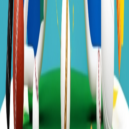
Sem jogos de azar de alto risco B.S
Apoiamos:
Em breve:
Melhor Operador de Criptografia 2026
Orgulhoso patrocinador de
Burnley FC, Premier League 2025-26
Campeonato Mundial de Críquete Legends 2025