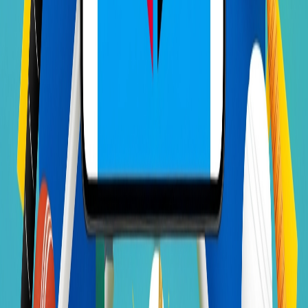
entanto, tem credibilidade global, regulamentação
rigorosa e uma grande casa de apostas esportivas
apoiada por grandes agências de jogos de azar. Seus
bônus voltados para esportes e presença no mercado
tranquilizam os apostadores cautelosos.
Sua opção depende se você valoriza a conveniência
local e suporte criptográfico (Cricbaba) ou renome
internacional e estrutura de apostas tradicional
(Betway). Cada um deles oferece segurança e
satisfação. Explore ambas as plataformas e escolha
aquela que se adapta à sua estratégia, preferências e
apetite de risco para obter a melhor experiência de
apostas.
Parceiro de Excelência
Ganhe até
60%
de participação na receita
Junte-se ao programa oficial de afiliados da 96.com e
monetize seu tráfego com recompensas premium.
Solicitar parceria