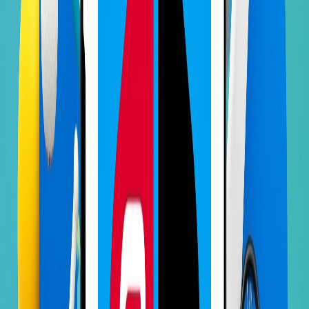
₹200. Mas este site não incentiva pagamentos
criptográficos.
Apostas esportivas
Aposta:
Betway é uma empresa britânica de jogos online que
opera em plataformas licenciadas. A empresa fundada
em 2006 possui licenças no Reino Unido, Malta, Itália,
Dinamarca, Espanha, Bélgica, Alemanha, Suécia,
México, África do Sul, Portugal e Irlanda.
O Grupo Betway, estabelecido em Malta e Guernsey
com o apoio de Londres, Cidade do Cabo e Ilha de Man,
é membro da Associação Europeia de Segurança
Esportiva, do Serviço Independente de Adjudicação de
Apostas, da Associação de Jogos Remotos e da
eCOGRA.
O Grupo Betway trabalha com a Federação de
Jogadores Profissionais, que representa os desportistas
profissionais do Reino Unido. A Betway auxilia o
Responsible Gambling Trust.