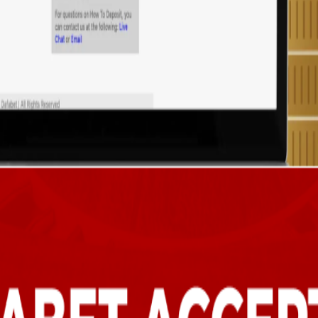
rodutos e oportunidades de parceria.