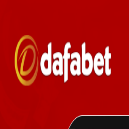
Voltar aos Blogs
Blog
9/30/2025
O Dafabet aceita criptografia?
Dafabet aceita pagamentos em criptomoedas, facilitando o
Bitcoin (BTC)
Etéreo (ETH)
USDT (Tether), Litecoin
Tron, etc.
Essas criptomoedas populares são suportadas para depósi
comparação aos métodos de pagamento tradicionais.
Por exemplo, a Dafabet ainda oferece várias opções de 
processamento de transações tranquilo para aprimorar a 
Posso receber pagamentos em cri
Os afiliados também podem receber suas comissões em cr