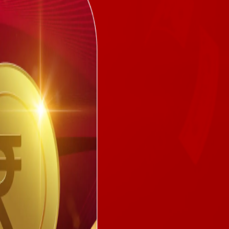
pecialmente útil para afiliados em regiões onde o sistema
conomizando custos adicionais. O programa de afiliados
iados podem criare campanhas de marketing que focam na
 expande as oportunidades para os afiliados ganharem
to compatível com criptomoedas da Dafabet fortalece
ferências e regiões, incluindo transferências bancárias,
Esta ampla escolha significa que tanto os jogadores
esso contínuo a serviços de apostas e jogos.