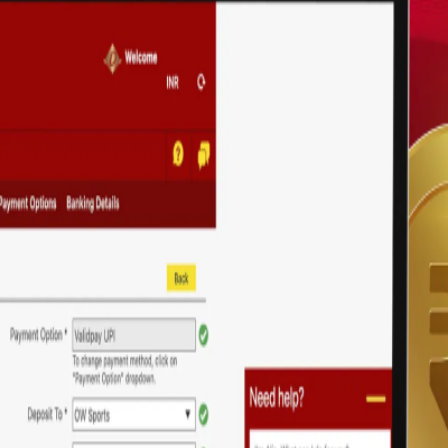
xas do que muitas opções bancárias tradicionais. Isto é es
 também reduzem a necessidade de conversões de moeda, e
eiros sejam pagos da maneira que melhor lhes convier.
 apostas?
s vinculadas ao Dafabet é permitida e suportada. Os afil
so abre novos públicos interessados ​​em moedas digitais e
no espaço criptográfico emergente. O sistema de pagamen
e desejam trabalhar com criptomoedas.
ade de métodos de pagamento para atender a diferentes pre
 de pagamento locais na Índia e cartões de crédito/débito. 
is ​​de depositar ou sacar fundos enquanto desfrutam de ac
monetize seu tráfego com recompensas premium.