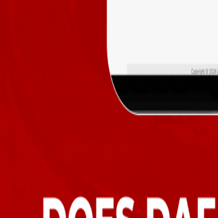
Confiável desde 2023
★
★
★
★
★
Assine nossa newsletter
Fique à frente com insights exclusivos, atualizações de p
Participar
Empresa
Sobre nós
Produtos
Vantagens
Blogues
Contate-nos
Perguntas frequentes