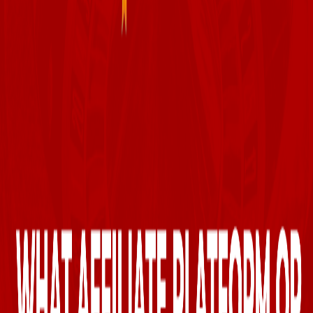
Em breve:
Melhor Operador de Criptografia 2026
Orgulhoso patrocinador de
Burnley FC, Premier League 2025-26
Campeonato Mundial de Críquete Legends 2025
Confiável desde 2023
★
★