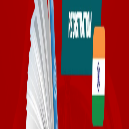
ferramentas como Appsflyer,
Adjust ou Kochava?
No momento, a Dafabet não lista oficialmente
integrações com ferramentas de atribuição móvel de
terceiros, como Appsflyer, Adjust ou Kochava. Sua
plataforma de afiliados concentra-se no rastreamento
interno via NetRefer. No entanto, os afiliados podem
usar parâmetros UTM ou outros métodos externos de
rastreamento de links junto com os links de
rastreamento da Dafabet, se necessário, mas as
integrações nativas com esses provedores de análise
móvel não são padrão.
Qual é a duração do cookie para
seus links de rastreamento?
A duração do cookie da Dafabet, que afeta por quanto
tempo os afiliados ganham comissões depois que um
usuário clica no link de rastreamento, inclui cookies de
sessão e persistentes. Os cookies de sessão expiram