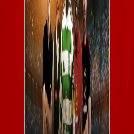
e depositantes)
Quaisquer acordos especiais negociados com um
gerente de afiliados
Se você conseguir fornecer tráfego de alto valor de
mercados competitivos, poderá obter taxas de CPA mais
altas.
Qual é a porcentagem padrão de
participação na receita da
Dafabet?
Novos afiliados geralmente começam com um RevShare
de 25% a 30% sobre a receita líquida de jogos. A
Dafabet usa um sistema de níveis, onde sua
porcentagem de comissão aumenta à medida que você
atrai mais jogadores depositantes, recompensando um
forte desempenho.
Você pode solicitar um acordo de