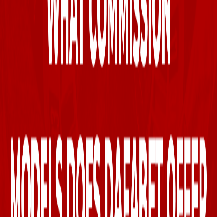
Solicitar parceria
Sem jogos de azar de alto risco B.S
Apoiamos:
Em breve:
Melhor Operador de Criptografia 2026
Orgulhoso patrocinador de
Burnley FC, Premier League 2025-26