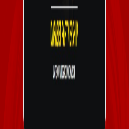
Dafabet:
NGR=(TotalBets−Ganhos)
−Bonuses−AdminFees−PaymentCosts
NGR=(TotalBets−Ganhos)
−Bonuses−AdminFees−PaymentCosts
Isso garante que você ganhe comissões por atividades
reais de jogadores, enquanto a Dafabet contabiliza os
custos operacionais.
A Dafabet oferece RevShare
vitalício para afiliados?
Sim. O programa de afiliados da Dafabet oferece
participação vitalícia na receita, o que significa que você
continua ganhando com os jogadores indicados
enquanto eles permanecerem ativos na plataforma. Isso
garante um fluxo de renda estável e passivo em
comparação com o CPA, que paga apenas uma vez.