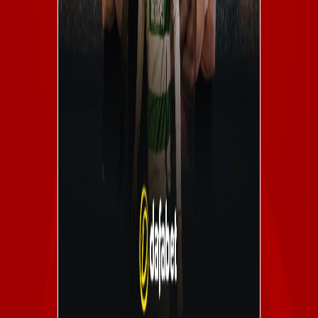
comissão personalizada da
Dafabet?
Sim. Dafabet permite que os afiliados criem planos de
comissões personalizados se apresentarem tráfego
forte e conversões consistentes. Dependendo da oferta,
você poderá se beneficiar de:
Pagamentos únicos de CPA mais altos
Níveis aprimorados de RevShare
Modelos híbridos personalizados
Para se qualificar, você precisa demonstrar uma forte
qualidade de tráfego e valor para o jogador no longo
prazo.
Como a Dafabet calcula a receita
líquida de jogos (NGR)?
Suas comissões nos planos RevShare e Híbrido são
baseadas no cálculo da receita líquida de jogos da