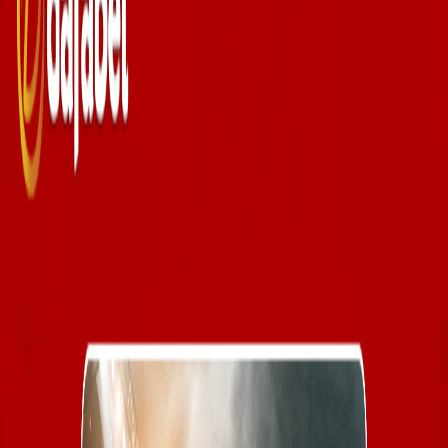
Que tipos de modelos de
comissão você pode escolher no
Dafabet?
Ao pesquisar na Internet, você descobrirá que muitos
sites e blogs afirmam que os tipos de modelos de
comissão oferecidos por eles são:
CPA (custo por aquisição)
O modelo CPA recompensa os afiliados com um
pagamento fixo único para cada novo jogador
depositante. O valor do pagamento pode variar de
acordo com a região, a qualidade do tráfego e o
seu acordo com a Dafabet. O CPA é melhor para
afiliados que buscam ganhos rápidos.
Participação na receita (RevShare)
Com o RevShare, você ganha uma comissão