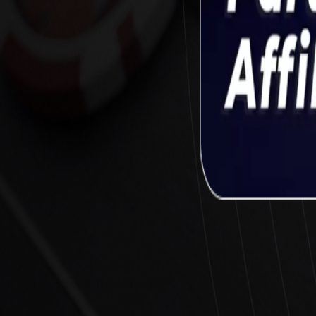
Orgulhoso patrocinador de
Burnley FC, Premier League 2025-26
Campeonato Mundial de Críquete Legends 2025
Confiável desde 2023
★
★
★
★
★
Assine nossa newsletter
Fique à frente com insights exclusivos, atualizações de p