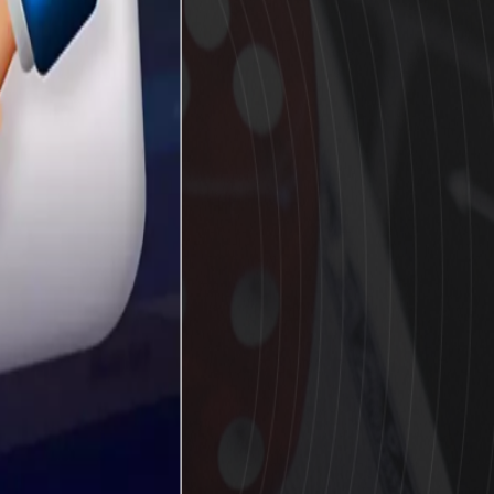
eos.​