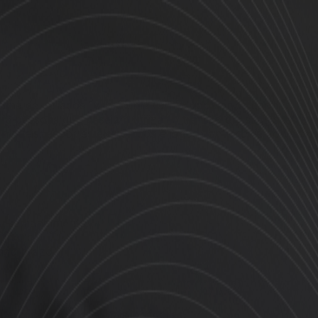
ama de afiliados 1win é uma forma popular de ganhar
e pessoas que desejam utilizar o tráfego em seus sites e
íqueis, esportes eletrônicos e jogos com crupiê ao vivo.
ou semanalmente.
nheiro.
go prazo.​
que você consegue mais jogadores.