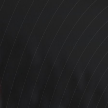
ados 1win?
dinheiro via comissão, onde você indica e ganha. O progr
e cassino online. Isso pode ser feito por influenciadores 
vários produtos, como apostas esportivas, cassino, caça-n
iados 1win?
itas maneiras de ganhar um bom dinheiro:
s lucros dos jogadores que indicar, pagos todos os dias 
nha um valor fixo para cada novo jogador que deposita di
 melhor dos dois mundos, ganhando imediatamente e a lon
us jogadores, uma porcentagem que pode crescer à medida 