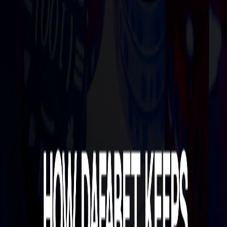
Подать заявку
Никаких азартных игр с высокими ставками
Мы поддерживаем:
Вскоре:
Лучший криптооператор 2026 года
Гордый спонсор
Бернли, Премьер-лига, 2025–26 гг.
Чемпионат мира по крикету легенд 2025 года