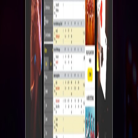
их в безопасности.
Сохраняйте честность и никогда не указывайте
ложную информацию в рекламе.
Всегда пропагандируйте безопасную и
ответственную игру и упоминайте о рисках,
связанных со ставками.
Прочитайте и соблюдайте все официальные
положения и условия Dafabet.
Нарушение этих правил может привести к
удалению партнера из программы.
Что произойдет, если игрок
запросит возвратный платеж?
Возвратный платеж происходит, когда игрок
просит свой банк или платежную компанию
вернуть деньги, потраченные на сайте. Если один
из приглашенных вами игроков запросит возврат
средств: