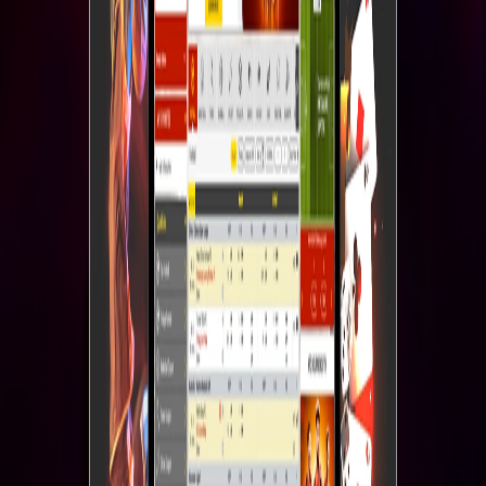
Предположим, в марте у вас был убыток. Вам не
нужно дополнительно зарабатывать в апреле,
чтобы покрыть этот убыток. Это большое
преимущество для партнеров, поскольку вам не
нужно беспокоиться о прошлых результатах и вы
можете сосредоточиться только на текущем
месяце.
Какие правила должны соблюдать
партнеры?
Чтобы обеспечить безопасность, партнеры
должнысоблюдайте несколько важных правил:
Продвигайте Dafabet только в странах, где
азартные игры легальны.
Никогда не нацеливайтесь на
несовершеннолетних или детей.
Соблюдайте правила размещения рекламы на
таких платформах, как Google и Facebook, а
также местные законы каждой страны.
Защитите личные данные игроков и сохраните