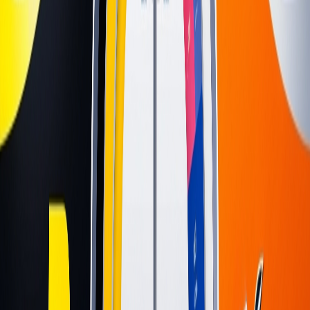
Победитель:
Обе платформы имеют отличные
приложения и веб-сайты, но
приложение Parimatch
немного лучше подходит для ставок в реальном
времени.
Варианты ставок
Варианты ставок Париматч
Ставки на спорт:
крикет, футбол, теннис, UFC
и многое другое.
Ставки Live Parimatch:
Делайте ставки во
время матча.
Интернет-казино Parimatch:
покер, игровые
автоматы и игры с живыми дилерами.
Бонусный код и промокод Parimatch:
Предложения для новых и старых
пользователей.
Варианты ставок Fun88
Ставки на спорт:
крикет, футбол, баскетбол,