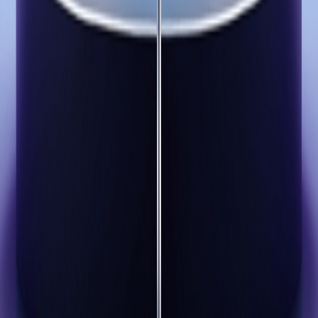
★
★
★
★
★
Подпишитесь на нашу рассылку
Будьте в курсе элитных инсайтов, обновлений
продуктов и эксклюзивных предложений.
Присоединиться
Компания
О нас
Продукты
Преимущества
Блоги
Связаться с нами