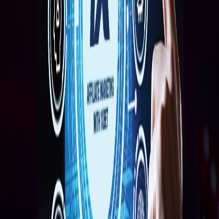
по работе с клиентами, чтобы разработать
специальный план, который подойдет именно вам.
Это может включать в себя:
Более высокие ставки CPA.
Больший процент RevShare.
Сочетание CPA и RevShare (гибридная сделка).
Ваш индивидуальный план будет зависеть от
качества вашего трафика, вашего маркетингового
стиля и общих результатов.
Как рассчитывается чистый
игровой доход (NGR)?
NGR — это деньги, оставшиеся после вывода
выигрышей игроков и бонусов. Вот как это
получилось:
Сложите все ставки, которые делают ваши
игроки.
Вычтите все выплаченные им выигрыши.