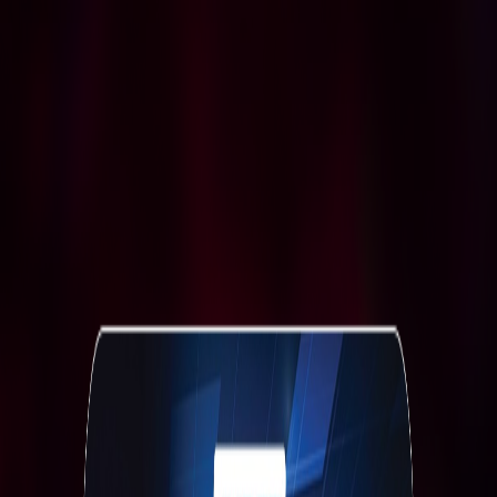
Назад к блогам
Blog
10/16/2025
Какие типы комиссионных
моделей предлагает 1xBet?
1xBet предлагает три простых способа заработать
деньги в качестве партнера:
Цена за приобретение (CPA): вы зарабатываете
фиксированную сумму за каждого нового
игрока, который регистрируется и делает свой
первый депозит. Это единовременный платеж,
который вы получаете, как только игрок
выполнит требования к депозиту.
Доля дохода (RevShare): вы получаете часть
чистого игрового дохода (NGR), который
генерируют приглашенные вами игроки.
Каждый раз, когда ваши игроки теряют деньги
после получения бонусов, вы получаете