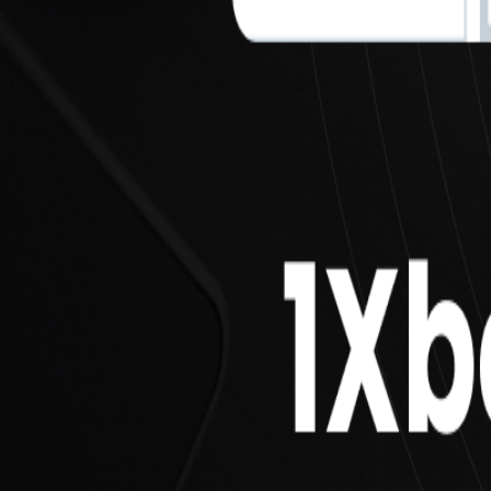
★
Подпишитесь на нашу рассылку
Будьте в курсе элитных инсайтов, обновлений прод
Присоединиться
Компания
О нас
Продукты
Преимущества
Блоги
Связаться с нами
Часто задаваемые вопросы
Юридическая информация
Политика конфиденциальности и использования
Условия использования