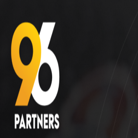
Назад к блогам
Blog
11/19/2025
Когда выплачиваются партнерские 
1Xbet выплачивает партнерские комиссии каждую н
они получают выплаты каждые семь дней.​
Какие способы оплаты использует 1Xb
1Xbet предлагает множество вариантов оплаты. Партн
Money, Bitcoin, USDT (Tether) и других популярных 
Предлагает ли 1Xbet еженедельны
Да, еженедельные комиссионные выплаты являются 
позволяет легко получать регулярный доход от своих
Могу ли я выбрать валюту выплат