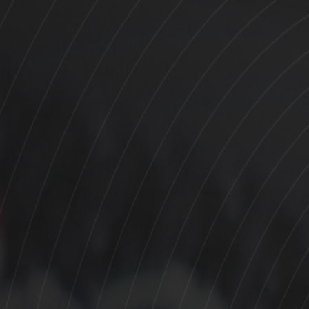
комиссии 1Xbet?
еделю. Выплаты обычно производятся автоматически,
et? (Банк, USDT, Skrill и т. д.)
еры могут выводить средства с помощью банковского п
криптовалют и электронных кошельков — всего более 2
е комиссионные выплаты?
стандартной функцией партнерской программы 1Xbet
 рефералов.​
ы?