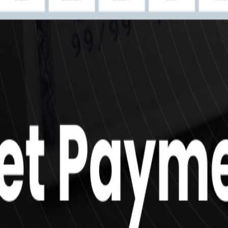
уктов и эксклюзивных предложений.
 файлов cookie