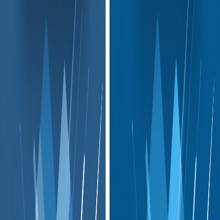
โครงสร้างค่าคอมมิชชั่นโปรแกรมพันธมิตร Melbet:
สูงกว่า Mostbet มากในด้านส่วนแบ่งรายได้และการชำระเงิน
CPA
การสนับสนุนด้านการตลาด: การติดตามที่สูงขึ้น เครื่องมือส่ง
เสริมการขาย และผู้จัดการส่วนตัว
การจ่ายเงิน: รวดเร็วและปลอดภัยกว่า Mostbet
สำหรับพันธมิตร 96 ราย Melbet เป็นตัวเลือกที่ดีที่สุดเนื่องจาก
มีอัตราเดิมพันที่ดีกว่า โปรแกรมพันธมิตรที่ได้รับการปรับปรุง
การจ่ายเงินเร็วขึ้น และค่าคอมมิชชั่นที่ดีขึ้น แม้ว่า Mostbet ยัง
คงเป็นคู่แข่งที่คู่ควร แต่ก็มีคุณค่าและข้อได้เปรียบที่ยั่งยืน
มากกว่าสำหรับบริษัทในเครือของ Melbet
แม้ว่าทั้ง Mostbet และ Melbet จะเป็นตัวเลือกที่ดี แต่เมื่อเป็น
เรื่องของรายได้สูงสุดและการมีส่วนร่วมสูงสุด ไม่มีการเอาชนะ