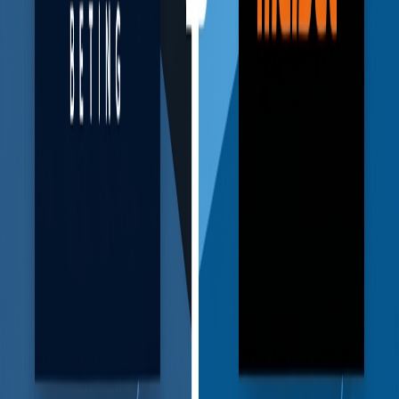
ผ่านทางอีเมล
ในทางกลับกัน
Melbet
มีฟังก์ชันความปลอดภัยที่แข็งแกร่ง
พร้อมการตรวจสอบสิทธิ์แบบ 2 ขั้นตอน การสนับสนุนลูกค้า:
การสนับสนุนหลายภาษาทุกวันตลอด 24 ชั่วโมงผ่านการแชท
อีเมล และโทรศัพท์
มันยอดเยี่ยมสำหรับพันธมิตร 96 รายใช่
ไหม
โปรแกรมพันธมิตรที่เดิมพันมากที่สุด
โครงสร้างค่าคอมมิชชันมีโครงการแบ่งปันรายได้ที่ยุติธรรม
การสนับสนุนด้านการตลาด: แบนเนอร์ เครื่องมือติดตาม และ
สถิติ
การจ่ายเงิน: การจ่ายเงินรายเดือนเป็นประจำพร้อมตัวเลือกการ
ถอนที่หลากหลาย