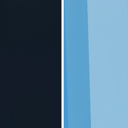
กลับไปที่บล็อก
Blog
3/12/2025
Mostbet vs Melbet: การเปรียบเทียบที่
สมบูรณ์สำหรับพันธมิตร IB
บทนำ
ภาคการเดิมพันออนไลน์มีการแข่งขันสูง และผู้ให้บริการอย่าง
Mostbet และ Melbet เป็นสองแบรนด์ที่มีชื่อเสียงที่สุดใน
บรรดาทั้งบริษัทในเครือและนักพนัน 96 Partners เป็น
แพลตฟอร์มพันธมิตรชั้นนำที่มุ่งหวังที่จะเชื่อมโยงกับแบรนด์
ระดับพรีเมียมเพื่อสร้างรายได้สูงสุด บทความปัจจุบันนำเสนอ
การเปรียบเทียบ Mostbet และ Melbet ในแง่ของคุณสมบัติ อิน
เทอร์เฟซ ตลาดกีฬา โปรโมชั่น และโปรแกรมพันธมิตรสำหรับ
พันธมิตร 96 ราย เพื่ออำนวยความสะดวกในการเลือกแบรนด์
พันธมิตรที่ถูกต้อง