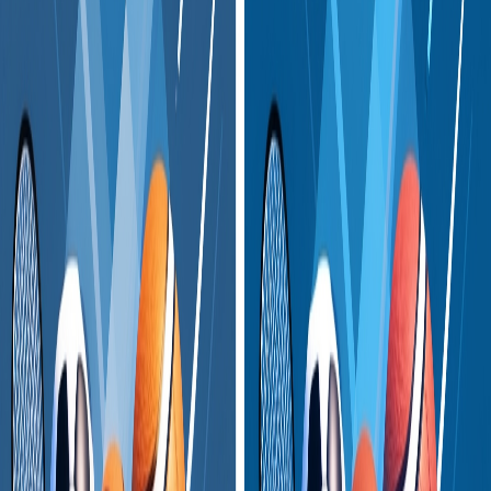
พันธมิตร 96 รายสำหรับ Melbet หนังสือกีฬาที่เหนือกว่า การ
จ่ายเงินที่รวดเร็วกว่า และโปรแกรมพันธมิตรที่ได้รับการ
ปรับปรุง ทำให้เป็นเดิมพันที่เหนือกว่าสำหรับพันธมิตรและนัก
เล่นเกม
หากการเข้าร่วมโปรแกรมพันธมิตรอยู่ในระหว่างดำเนินการ
96 พันธมิตรของ Melbet อาจเป็นตัวเร่งที่สั่นคลอนในเกมเดิม
พันออนไลน์สุดมันส์นี้
พันธมิตรความเป็นเลิศ
รับสูงสุด
60%
ส่วนแบ่งรายได้
เข้าร่วมโปรแกรมพันธมิตรอย่างเป็นทางการของ 96.com และ
สร้างรายได้จากทราฟฟิกของคุณด้วยรางวัลระดับพรีเมียม
สมัครเป็นพันธมิตร
ไม่มีการพนันเดิมพันสูง BS
เราสนับสนุน: