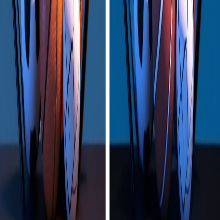
★
★
★
★
★
สมัครรับจดหมายข่าวของเรา
ก้าวล้ำนำหน้าด้วยข้อมูลเชิงลึก การอัปเดตผลิตภัณฑ์ และ
โอกาสสุดพิเศษ
เข้าร่วม
บริษัท
เกี่ยวกับเรา
สินค้า
ข้อดี
บล็อก