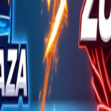
ก มีความท้าทาย การแข่งขัน และการเดิมพันแบบไร้ความเสี่ยงราย
ห้บริการ
ฟุตบอลและกีฬาต่างประเทศ อัตราต่อรอง และตลาดการเดิมพันที่แตก
้างรายได้จากทราฟฟิกของคุณด้วยรางวัลระดับพรีเมียม