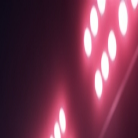
ิมพันออนไลน์ในปี 2025 จึงมีการแข่งขันสูงกว่าที่เคย ทั้งสอง
่ากัน? การวิเคราะห์อย่างละเอียดนี้จะกล่าวถึงปัจจัยที่สำคัญ
ได้อย่างชาญฉลาด
ย 20 ยูโร สูงสุด 100 ยูโร เพื่อให้เสร็จสิ้นภายใน 30 วัน ข้อ
พีซึ่งคุณสามารถรับรางวัลวีไอพีจากการเล่นอย่างต่อเนื่อง