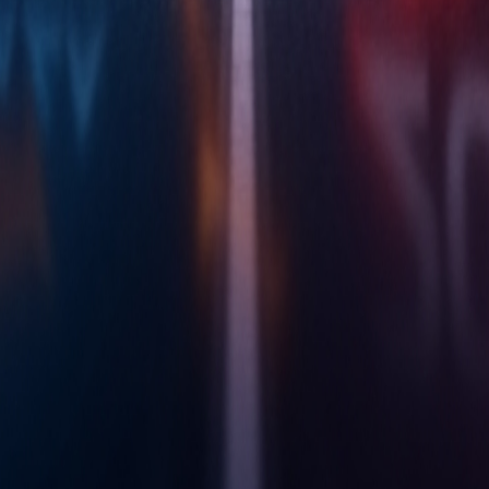
สุดพิเศษ