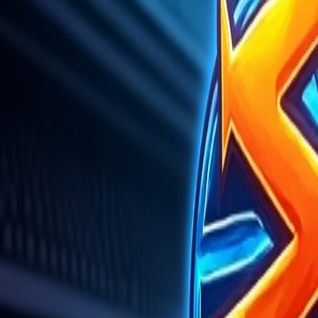
เกมคาสิโน
สล็อตมากกว่า 2,000 รายการ คาสิโ
ตลาดกีฬา
ตลาดสดมากกว่า 30,000 รายการ เดิมพั
วิธีการชำระเงิน
บัตร กระเป๋าเงินอิเล็กทรอนิกส์ สกุลเ
การถอนเงิน
ทันที—3 วัน ไม่มี ค่าธรรมเนียม
แอปมือถือ
ใช่ ราบรื่นและทันสมัย
ฝ่ายสนับสนุนลูกค้า
แชทสด 24 ชั่วโมงทุกวัน อีเมล หลา
ความปลอดภัย
ใบอนุญาต Curacao, SSL, eCOGRA
6. คุณลักษณะเฉพาะ
สปอร์ตาซ่า:
โปรแกรมวีไอพีที่มีระดับและรางวัล การแข่งขัน และการท้าทายรายสั
ด้วย
20เดิมพัน:
โปรแกรม VIP ให้โปรโมชั่น VIP ที่แตกต่างกันสำหรับกีฬาและค