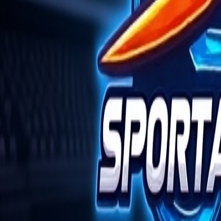
7. แบบไหนดีกว่าสำหรับคุณในปี 2025
เลือก Sportaza หากคุณต้องการ
ประสบการณ์การเดิมพันที่น่าเชื่อถือกับเกมที่มีภาพแบบไดนามิ
โปรแกรมวีไอพีที่แข็งแกร่งและตัวเลือกการสตรีมสดที่เว็บไซต์ใ
การฝากและถอนเงินที่รวดเร็ว
เลือก 20Bet หากคุณต้องการ
ตัวเลือกเกมคาสิโนที่ใหญ่ที่สุดที่มีมากกว่า 5,000 รายการ มี
โอนเงินด่วนทั้งฝากและถอน
พันธมิตรความเป็นเลิศ
รับสูงสุด
60%
ส่วนแบ่งรายได้
เข้าร่วมโปรแกรมพันธมิตรอย่างเป็นทางการของ 96.com และสร