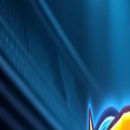
คาสิโนของ Sportaza มีเกมโต๊ะและเกมสล็อตมากมาย จากผู้ให้บ
20เดิมพัน
ด้วยเกมมากกว่า 5,000 เกมที่กระจายอยู่ในสล็อต เกมบนโต๊ะ และ
4. วิธีการชำระเงินและการถอนเงิน
สปอร์ตาซ่า
ใน Sportaza คุณสามารถใช้วิธีการชำระเงินของอินเดียได้ ผู้ใ
20เดิมพัน:
20Bet มีตัวเลือกการชำระเงินที่หลากหลายเช่นเดียวกัน ผู้ใช้
5. ตารางข้อดีข้อเสีย
ฟีเจอร์
Sportaza
โบนัสต้อนรับ
100% สูงถึง €100 (กีฬา), €500 (โหล