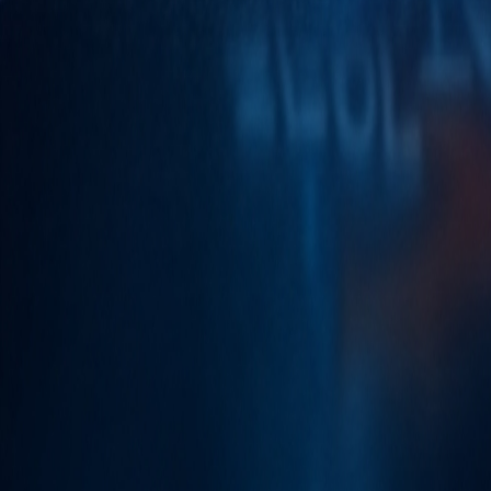
คริกเก็ตชิงแชมป์โลกแห่งตำนาน 2025
ได้รับความไว้วางใจมาตั้งแต่ปี 2023
★
★
★
★
★
สมัครรับจดหมายข่าวของเรา
ก้าวล้ำนำหน้าด้วยข้อมูลเชิงลึก การอัปเดตผลิตภัณฑ์ และโอกาส
เข้าร่วม
บริษัท
เกี่ยวกับเรา