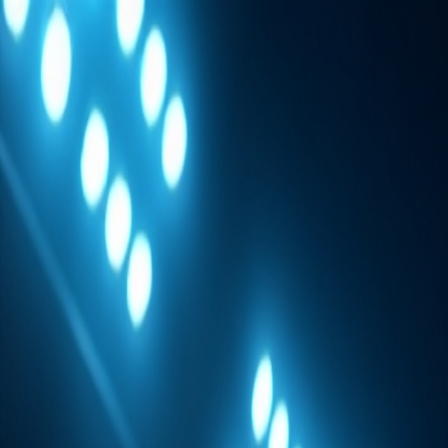
กลับไปที่บล็อก
Blog
5/26/2025
Sportaza vs 20Bet: เว็บไซต์เดิมพันไหน
ด้วยเว็บไซต์อย่าง Sportaza และ 20Bet ที่โดดเด่นในฐานะตัวเลื
ไซต์ถูกกฎหมายอย่างสมบูรณ์ มีตลาดการเดิมพันให้เลือกมากมาย แล
ทั้งหมด เช่น โบนัส ตลาด อัตราต่อรอง การจ่ายเงิน ประสบการณ
1. โบนัสต้อนรับและโปรโมชั่น
สปอร์ตาซา
Sportaza เปิดโอกาสให้พวกเขาเพิ่มเงินฝากเป็นสองเท่า ลูกค้าใ
กำหนดการเดิมพันคือ 5 เท่าของจำนวนโบนัส โดยมีอัตราต่อรองข
Sportaza ยังมอบโบนัสเพิ่มเติม เช่น โบนัสโหลดซ้ำรายสัปดาห์ โบ
20เดิมพัน