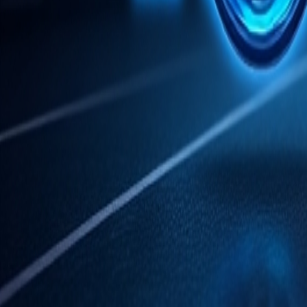
สมัครเป็นพันธมิตร
ไม่มีการพนันเดิมพันสูง BS
เราสนับสนุน:
เร็วๆ นี้:
ผู้ให้บริการ Crypto ที่ดีที่สุดประจำปี 2026
ผู้สนับสนุนที่น่าภาคภูมิใจของ
เบิร์นลีย์ เอฟซี พรีเมียร์ลีก 2025-26