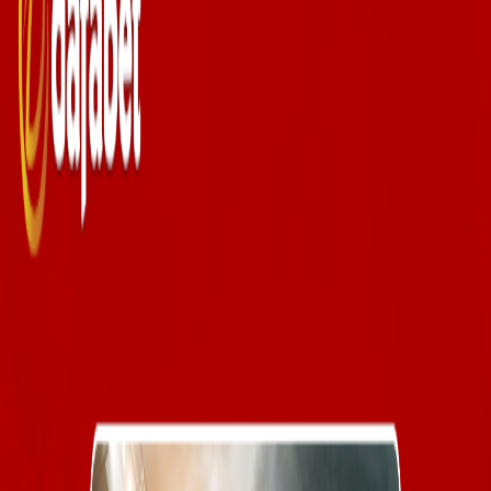
รูปแบบค่าคอมมิชชันประเภทใดที่คุณ
สามารถเลือกได้ในดาฟาเบท?
เมื่อคุณค้นหาในอินเทอร์เน็ต คุณจะพบว่าเว็บไซต์และบล็อก
จำนวนมากอ้างว่าประเภทของรูปแบบค่าคอมมิชชันที่นำเสนอ
คือ:
CPA (ราคาต่อหนึ่งการกระทำ)
โมเดล CPA ให้รางวัลแก่พันธมิตรด้วยการจ่ายเงินคงที่
เพียงครั้งเดียวสำหรับผู้เล่นที่ฝากเงินใหม่แต่ละราย จำนวน
การจ่ายเงินอาจแตกต่างกันไปตามภูมิภาค คุณภาพการ
เข้าชม และข้อตกลงของคุณกับดาฟาเบท CPA เหมาะ
ที่สุดสำหรับ Affiliate ที่แสวงหารายได้อย่างรวดเร็ว
ส่วนแบ่งรายได้ (ส่วนแบ่งรายได้)