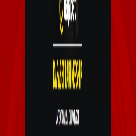
ค่าคอมมิชชั่นของคุณภายใต้แผน RevShare และ Hybrid ขึ้น
อยู่กับการคำนวณรายได้จากการเล่นเกมสุทธิของ Dafabet:
NGR=(เดิมพันทั้งหมด−เงินรางวัล)−โบนัส−ค่าธรรมเนียมผู้
ดูแลระบบ−ต้นทุนการชำระเงิน
NGR=(เดิมพันทั้งหมด−เงินรางวัล)−โบนัส−ค่าธรรมเนียมผู้
ดูแลระบบ−ต้นทุนการชำระเงิน
สิ่งนี้ทำให้มั่นใจได้ว่าคุณจะได้รับค่าคอมมิชชั่นจากกิจกรรม
ของผู้เล่นจริง ในขณะที่ Dafabet จะรับผิดชอบค่าใช้จ่ายในการ
ดำเนินการ
ดาฟาเบทเสนอส่วนแบ่งรายได้ตลอดชีพแก่
พันธมิตรหรือไม่
ใช่ โปรแกรมพันธมิตรของ Dafabet มอบส่วนแบ่งรายได้ตลอด
ชีวิต ซึ่งหมายความว่าคุณจะได้รับรายได้จากผู้เล่นที่คุณแนะนำ