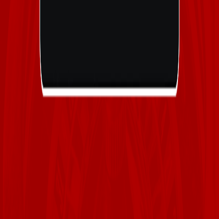
ต่อไปตราบเท่าที่พวกเขายังคงใช้งานบนแพลตฟอร์ม วิธีนี้ช่วย
ให้มั่นใจถึงกระแสรายได้ที่มั่นคงและสม่ำเสมอ เมื่อเทียบกับ
CPA ซึ่งจ่ายเพียงครั้งเดียว
Dafabet มีข้อเสนอคอมมิชชันแบบผสม
หรือไม่
ได้ บริษัทในเครือสามารถเลือกโมเดลไฮบริดของดาฟาเบทได้
หากพวกเขาต้องการได้รับประโยชน์จากการจ่าย CPA ทันที
และรายได้จากส่วนแบ่งรายได้ในระยะยาว
คุณจะได้รับการชำระเงินครั้งเดียวเมื่อผู้เล่นฝากเงิน
คุณได้รับรายได้ตลอดชีวิตจากกิจกรรมการเดิมพันของผู้
เล่นคนเดียวกันนั้น
สิ่งนี้ทำให้ไฮบริดมีความสมดุลในอุดมคติระหว่างรายได้จาก
พันธมิตรระยะสั้นและระยะยาว