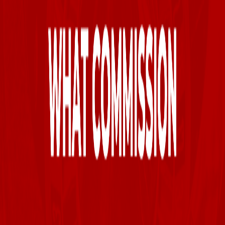
พันธมิตรความเป็นเลิศ
รับสูงสุด
60%
ส่วนแบ่งรายได้
เข้าร่วมโปรแกรมพันธมิตรอย่างเป็นทางการของ 96.com และ
สร้างรายได้จากทราฟฟิกของคุณด้วยรางวัลระดับพรีเมียม
สมัครเป็นพันธมิตร
ไม่มีการพนันเดิมพันสูง BS
เราสนับสนุน:
เร็วๆ นี้:
ผู้ให้บริการ Crypto ที่ดีที่สุดประจำปี 2026
ผู้สนับสนุนที่น่าภาคภูมิใจของ