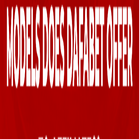
เบิร์นลีย์ เอฟซี พรีเมียร์ลีก 2025-26
คริกเก็ตชิงแชมป์โลกแห่งตำนาน 2025
ได้รับความไว้วางใจมาตั้งแต่ปี 2023
★
★
★
★
★
สมัครรับจดหมายข่าวของเรา
ก้าวล้ำนำหน้าด้วยข้อมูลเชิงลึก การอัปเดตผลิตภัณฑ์ และ