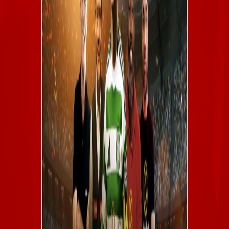
ตลาดทางภูมิศาสตร์ที่คุณกำหนดเป้าหมาย
คุณภาพของการอ้างอิงของคุณ (ใช้งานอยู่ และนักพนันที่
ฝากเงิน)
ข้อตกลงพิเศษใดๆ ที่เจรจากับผู้จัดการพันธมิตร
หากคุณสามารถส่งการเข้าชมที่มีมูลค่าสูงจากตลาดที่มีการ
แข่งขันสูง คุณอาจปลดล็อกอัตรา CPA ที่สูงขึ้นได้
เปอร์เซ็นต์ส่วนแบ่งรายได้เริ่มต้นของ
Dafabet คืออะไร?
โดยทั่วไปแล้ว Affiliate ใหม่จะเริ่มต้นด้วยส่วนแบ่งรายได้
25%–30% จากรายได้จากการเล่นเกมสุทธิ Dafabet ใช้ระบบ
ระดับ โดยที่เปอร์เซ็นต์ค่าคอมมิชชั่นของคุณจะเพิ่มขึ้นเมื่อคุณ
ดึงดูดผู้เล่นที่ฝากเงินเข้ามามากขึ้น ถือเป็นรางวัลที่มีผลงาน
แข็งแกร่ง
คุณสามารถขอข้อตกลงค่าคอมมิชชั่นแบบ