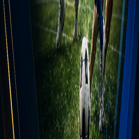
新的语言。
卓越合作伙伴
赚取高达
60%
的营收分成
加入 96.com 官方合作伙伴计划，通过优质流量获取顶级回
报。
申请加入
没有废话的高风险赌博
我们支持：
即将推出：
2026 年最佳加密货币运营商