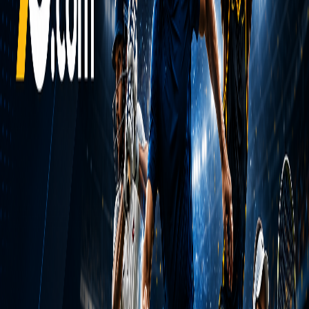
附属公司应该利用所有社交媒体的热度和围绕体育赛事的搜
索。赛季预览、逐场比赛指南、未来投注和现场投注解释应在
赛程表公布后提供。
选择正确的优惠和促销
联营公司应选择正确的优惠和促销活动。例如，板球预览与比
赛获胜者、顶级击球手或上/下市场的奖金配合得很好。
定时营销活动以实现最大转化
在正确的时间投放广告系列可以最大限度地提高转化次数并使
收入翻倍。具有研究格式、规则、策略等的长篇内容在比赛开
始前效果最佳。
就在演出前一天，短片、民意调查和社交媒体平台上的简短而
有力的故事可以提高参与度。
提高营销活动效果的联属网络营销策略