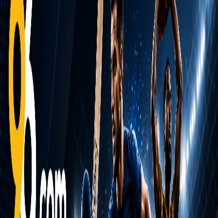
联盟营销活动管理在体育博彩中非常重要。例如，IPL 是一项
为期两个月、共 72 场比赛的赛事，拥有庞大的球队和球员粉
丝群。在过去的几年里，IPL 季后赛和决赛的社交媒体流量大
幅增长。
球迷在社交平台上讨论他们最喜欢的球员、球队、民意调查以
及许多事情。在正确的时间使用良好的联盟营销策略有助于增
加长期收入。
体育赛事如何创造高转化流量机会
在大型体育联赛、锦标赛等期间，人们会围绕正在进行的体育
赛事搜索不同的兴趣，例如实时比分、赔率、预测、伤病、统
计数据、球队等。回答这些问题并顺利介绍值得信赖的博彩品
牌的内容通常会出现在点击率和注册率高于平均水平。
围绕重大体育赛事规划联属营销活动
应该围绕主要体育赛事（例如特许经营联盟或世界杯）规划活
动，就像不同体育项目的跨国锦标赛一样。