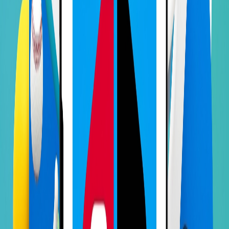
Betway 还支持印度支付方式，如 UPI、银行转账、Paytm
等。在 Betway，您可以从 200 卢比起开始存款。但该网站
不鼓励加密货币支付。
体育博彩
必威：
Betway 是一家在许可平台上运营的英国在线游戏公司。这家
成立于 2006 年的公司在英国、马耳他、意大利、丹麦、西
班牙、比利时、德国、瑞典、墨西哥、南非、葡萄牙和爱尔兰
拥有许可证。
Betway Group 在伦敦、开普敦和马恩岛的支持下在马耳他
和根西岛成立，是欧洲体育安全协会、独立投注裁决服务、远
程赌博协会和 eCOGRA 的成员。
必威集团与代表英国职业运动员的职业球员联合会合作。
Betway 协助负责任赌博信托基金。
克里巴巴：
印度以板球闻名，板球在印度博彩业中占据主导地位。大多数