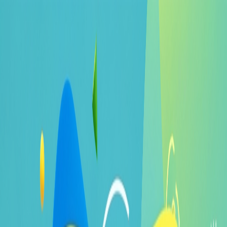
返回中心
Blog
5/14/2025
克里克巴巴 vs 贝特威
在线板球博彩对许多人来说变得越来越流行和有趣。因为投注
是赚取高额奖励的简单方法，所以您所需要的只是一些有关板
球联赛、投注技巧和策略的信息。
要开始您的投注之旅，您需要从 Cricbaba 和 Betway 等最佳
投注网站开始。这两个投注网站都很受欢迎，并提供不同的促
销、奖金、优惠等。
欢迎奖金
克里巴巴：
除了常见的激励措施之外，受欢迎的激励措施还因其自由的特
点而广受欢迎。通常，新玩家会在投注网站上获得其首次存款
的特定比例。通常是 100% 存款匹配，但或多或​​少取决于平