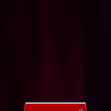
返回中心
Blog
10/6/2025
大发与其他博彩网站相比如何？
在选择投注网站时，您想知道哪一个可以为您提供最划算的交
易。 Dafabet 在亚洲很受欢迎，但它与 Stake、1xBet、
Mostbet 和 Parimatch 等大牌相比如何呢？让我用简单的术
语向您展示这些差异。
快速比较表
<表class="has-fixed-layout">
功能
Dafabet
赌
注
1xBet
Mostbet
欢迎奖金160%，最高可达
levy16,000200%，最高可达
levy1,00,000120%，最高可达
levy66,000100%，最高可达 levy25,000佣金附
属公司最高35%最高40%最高40%最高30%付款
速度1-5天10分钟-24小时2-5天1-3天板球焦点优