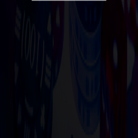
赚取高达
60%
的营收分成
加入 96.com 官方合作伙伴计划，通过优质流量获取顶级回
报。
申请加入
没有废话的高风险赌博
我们支持：
即将推出：
2026 年最佳加密货币运营商
自豪的赞助商