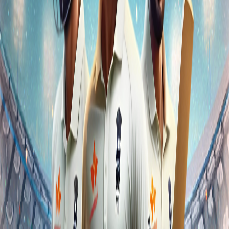
等待结果
：比赛结束后，您的投注要么赢要么输。如果您
获胜，资金将添加到您的帐户中。
第 6 步：提取您的奖金
如果您的赌注获胜，您可以按照以下步骤提取奖金：
前往收银台部分
：点击帐户信息中心中的“提款”按钮。
选择您的提款方式
：选择您首选的提款方式，例如银行转
帐或电子钱包。
输入金额
：输入您想要提取的金额并完成交易。提款通常
需要几个小时到几天的时间，具体取决于付款方式。
使用 10Cric 进行板球投注的技巧
做好研究
：在下注之前，请务必研究球队、球员和比赛条
件。球场条件、球员状态和天气等因素可能会影响比赛结果对
板球比赛产生重大影响。
利用奖金
：10Cric 定期提供促销活动，包括免费投注和存
款奖金。投注前请检查他们的促销页面，以最大化您的价值。