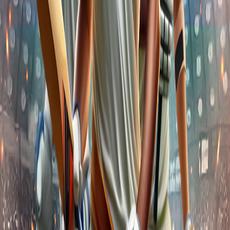
申请加入
没有废话的高风险赌博
我们支持：
即将推出：
2026 年最佳加密货币运营商
自豪的赞助商
伯恩利足球俱乐部，英超 2025-26