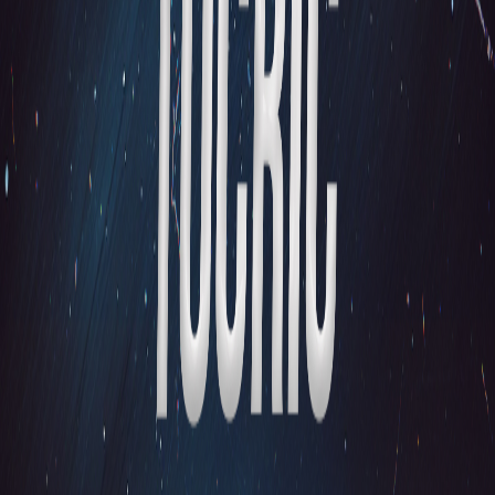
育和赌场游戏的投注选项。
为何使用 10Cric 投注板球？
以下是 10Cric 成为板球博彩首选平台的一些关键原因：
以板球为中心
：10Cric 提供广泛的板球市场以及专为板
球爱好者量身定制的竞争赔率。
用户友好的界面
：无论您是初学者还是经验丰富的投注
者，该平台都易于操作。
奖金和促销
：10Cric 为新用户提供有吸引力的奖金，包
括欢迎奖金和奖励板球赛事特别促销。
安全支付方式
：平台支持UPI、网银、加密货币等安全
便捷的支付方式。
现在，让我们深入了解如何开始使用 10Cric 进行板球投注。
第 1 步：注册帐户
在 10Cric 上投注的第一步是创建一个帐户。方法如下：