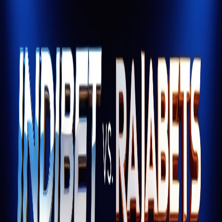
延迟。
Rajabets 具有良好的界面，但用户往往会报告随机故障和加
载时间较慢，尤其是在移动浏览器上。对于营销稳定平台的合
作伙伴来说，Indibet 优化且流畅的用户体验可提高保留率。
体育博彩 - 板球爱好者的天堂
Indibet 博彩应用程序因其在板球运动中的重要性而闻名，板
球运动受到数百万印度人的密切关注。从 IPL 到国际 ODId
板球测试赛，Indibet 提供极具竞争力的赔率、现场投注，甚
至还有罕见的市场，例如逐球预测。
虽然 Rajabets 也提供板球运动，但它远远低于 Indibet 的产
品或板球专用产品。这使得 Indibet 成为板球博彩玩家的简单
推荐。
赌场游戏 - 真人荷官优势和多样性
Indibet 赌场提供国际游戏体验，拥有众多由主要供应商支持
的老虎机、轮盘赌、二十一点和现场游戏。有本地和全球版本
的桌子可供玩，还有印地语游戏。