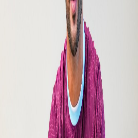
国内和国际奖杯。
另请阅读：
如何投注英超联赛零失球赔率？
曼城的辉煌岁月
凯尔·沃克在曼城的瓜迪奥拉体系中效力了 8 个赛
季。沃克令人难以置信的速度、难以言喻的战术意
识和一对一的防守能力使他成为英格兰足球历史上
最伟大的足球王朝之一的重要组成部分。
曼城队职业生涯统计数据（所有比赛）
凯尔·沃克 (Kyle Walker) 总共获得 276 分他代表
曼城参加了所有比赛，在此期间，他打进了6个进
球，贡献了18次助攻，并在英超联赛中完成了73
场不失球。沃克赢得了六次英超冠军（2017-18、
2018-19、2020-21、2021-22、2022-23、2023-
24）、两次足总杯、四次联赛杯、2022-23年欧
洲冠军联赛、2023年欧洲超级杯和2024年国际足