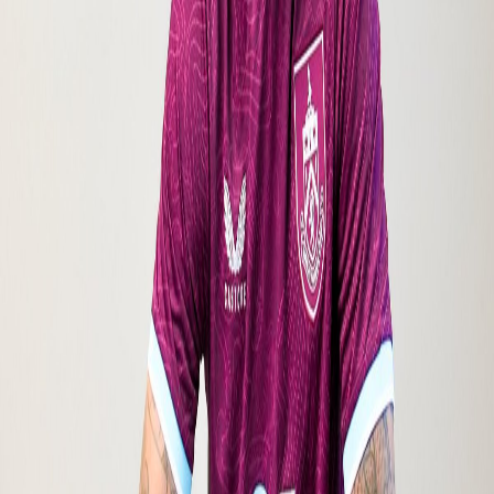
联俱乐部世界杯，并获得银球奖。
除了参加过 2018 年世界杯半决赛和 2024 年欧洲
杯决赛外，沃克还为英格兰队出场超过 95 场比
赛，并参加了四场比赛。
第一次采访：为什么凯尔·沃克选
择伯恩利足球俱乐部
沃克在伯恩利足球俱乐部的第一次正式采访中，谈
到了主教练斯科特·帕克，他带领球队在冠军赛季
取得了令人难以置信的 100 分，重返英超联赛。
“当我与斯科特交谈并听到他下赛季的计划时，这
是一个我无法拒绝的机会。他做得非常出色，我很
高兴能将我的经验带入该项目。”沃克还谈到了他
希望继续保持顶级水平并帮助球队继续成长的愿
望，他说：“我仍然感觉很敏锐。我不是来这里进
行告别之旅，我来这里是为了在每个比赛日竞争并
做出贡献。”