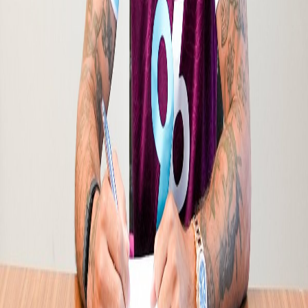
很高兴加入
@BurnleyOfficial
我迫不及待地想回到球场上
比赛。
感谢所有帮助实现这一举措
的人。
喝红葡萄酒❤️
pic.twitter.com/6en9G98HC7
— Kyle Walker
(@kylewalker2)
2025 年
7 月 5 日
伯恩利签署声明
对于伯恩利来说，这不仅仅是转会，而
是一份意向声明。降级两个赛季后，俱
乐部带着充沛的青春和活力重返英超，