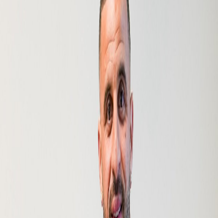
—伯恩利足球俱乐部
(@BurnleyOfficial)
2025 年 7 月 7
日
凯尔·沃克：从谢菲尔德到英超传
奇
后卫凯尔·沃克 (Kyle Walker) 的足球故事始于 S
青年学院的一部分赫菲尔德联队。 2008年，他首
次代表刀锋队出场，在短暂租借至北安普顿镇后，
他显然被视为一个有发展潜力的球员。沃克于
2009年加盟托特纳姆热刺队，但立即被租借回谢
菲尔德联队继续发展。
沃克随后通过租借到女王公园巡游者队 (QPR) 和
阿斯顿维拉获得了更多经验，然后返回热刺并成为
英超联赛中最令人兴奋、最稳定的右后卫之一。
2017年，沃克以5000万英镑的后卫身价跳槽到曼
城，创下了当时的世界纪录。他立即在曼城进入了
职业生涯的最佳时期，与瓜迪奥拉一起赢得了无数