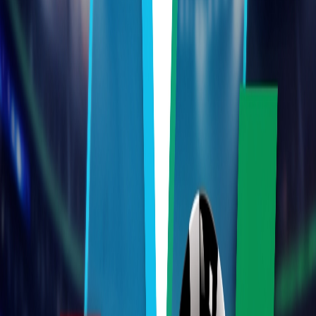
iOS
Parimatch奖金代
奖金和
码
、
Parimatch促销
各种Vbet促销
代码
代码
现场投
Parimatch现场
体育
现场投注可用
注
投注可用
注册
Parimatch注册
简单
轻松注册
用户体
简单易用
用户友好
验
Parimatch 的主要功能是什么？
Parimatch 登录
：登录过程简单快捷。
Parimatch Android 应用
：适用于移动用户。
Parimatch 现场投注
：投注现场体育赛事。
Parimatch 在线赌场
：许多赌场游戏。
Parimatch 奖金代码
：获取奖励和奖金。
Parimatch 注册
：简单的注册过程。
Parimatch评论
：很多用户都说这是一个很棒的平台。