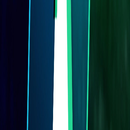
2025 年传奇板球世界锦标赛
自 2023 年以来备受信赖
★
★
★
★
★
订阅我们的时事通讯
获取精英洞察、产品更新和独家合作伙伴机会，保持领先地
位。
加入
公司简介
关于我们
产品