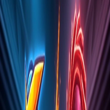
桌游戏和数百张真人荷官赌桌上，具有显着的品质
<强>4。付款方式和提款
运动
在 Sportaza 中，您可以使用印度付款方式。用户还可以使用
crypt 进行存款和取款发生的情况。您的最低存款额为 10 欧
元，最高提款限额为 5,000 欧元。
20赌注：
20Bet 提供了同样广泛的支付选项。用户可以根据存取款限
额选择各种方式。
<强>5。优缺点表
功
Sportaza
20Bet
能
欢
100% 最高 100 欧元
100% 最高
迎
（体育）、500 欧元
€/$100（体育）、
奖
（重新加载）
€/$200 + 旋转