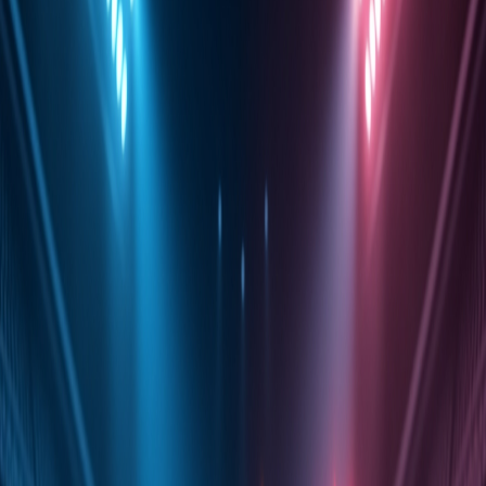
Sportaza 提供广泛的体育博彩选项，包括足球、板球、网
球、篮球和电子竞技。该网站覆盖 30,000 多个博彩市场。用
户可以为流行运动（包括板球）创建自定义投注。该网站还鼓
励现场直播和现场投注选项。
20投注
该网站提供不同的投注市场，包括水球等不同类型的运动以及
46 多种运动。 20bet 具有实时赔率、精美的图形和非凡的音
质。
<强>3。真人娱乐场游戏和赌场
Sportaza 的
Sportaza 的赌场拥有数千种桌面游戏和老虎机游戏。来自领
先的游戏提供商，包括 Evolution、Pragmatic Play 和
Ezugi。
20投注
20Bet 的赌场库拥有超过 5,000 款游戏，分布在老虎机、赌