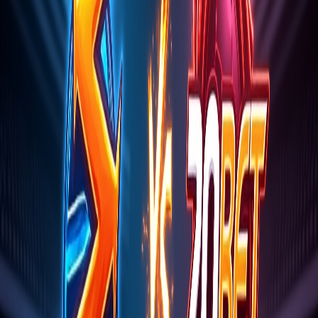
金
赌
5,000 多个老虎机、
场
2,000 多个老虎机、真
100 多个现场游戏表
游
人赌场、游戏节目
格
戏
体
46 多个体育项目，
育
30,000 多个实时市
每个赛事 150 多个
市
场、投注生成器
市场
场
付
款
银行卡、电子钱包、加
银行卡、电子钱包、
方
密货币、银行转账
加密货币、银行转账
式
12-24 小时加密货
提
即时 - 3 天，免费
币，最多 5 天的银
款
行卡，免费
移
动
是的，流畅且流畅现代
是的，快速且直观
应