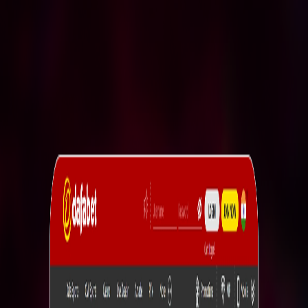
返回中心
Blog
10/7/2025
我可以向大发用户推广什么欢迎奖金？
大发为新用户注册时提供丰厚的欢迎奖金。目前，新玩家首次
存款即可获得 160% 的体育博彩奖金，最高可达 16,000 卢
比。这意味着如果有人加钱，大发将给予额外的奖金，让开始
投注变得有趣且轻松。还有高达 20,000 卢比的赌场奖金，有
时还有额外的免费旋转和现金返还优惠。这些优惠可帮助您吸
引更多人通过您的链接加入。
大发为联营公司提供哪些营销工具？
Dafabet 为附属机构提供了大量工具来帮助他们获得新用
户：
用于分享该赛道的特殊链接，参与者以及您的收入
带有图片和设计的横幅，可放置在您的网站或社交媒体