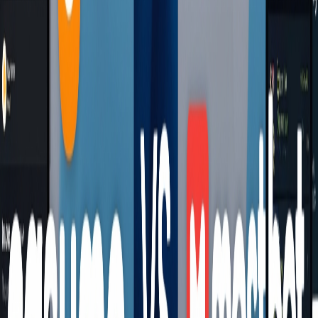
jugadores habituales.
5. Métodos de pago y retiros
Método de pago
Casumo
Mostbet
Crédito/DTarjetas
Sí
Sí
de débito
Sí (Skrill,
Sí (Skrill,
Carteras
Neteller,
Neteller,
electrónicas
PayPal)
ecoPayz)
Sí (Bitcoin,
Criptomoneda
No
Ethereum)
Transferencias
Sí
Sí
bancarias
Mostbet tiene una ventaja con sus opciones de pago
criptográfico, mientras que Casumo ofrece opciones
bancarias tradicionales seguras.
6. Seguridad y juego limpio