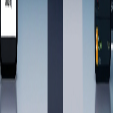
Ambos sitios web tienen un potencial excelente para
96Partners, por lo que son opciones de afiliados
lucrativas
Socio con Excelencia
Gane hasta un
60%
de Reparto de Ingresos
Únase al programa oficial de afiliados de 96.com y
monetice su tráfico con recompensas de nivel élite.
Solicitar Asociación
No hay juegos de azar de alto riesgo
Apoyamos:
Muy pronto: