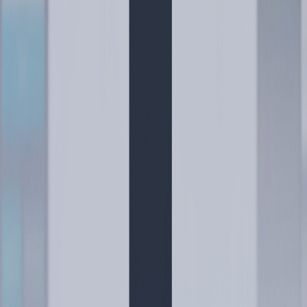
Mantente al día con información de élite,
actualizaciones y oportunidades exclusivas.
Unirse
Empresa
Sobre nosotros
Productos
Ventajas
Blogs
Contáctenos
Preguntas frecuentes
Legal
Política de privacidad y cookies
Términos y condiciones
Copyright © 2026 96 GRUPO. RESERVADOS TODOS
LOS DERECHOS.