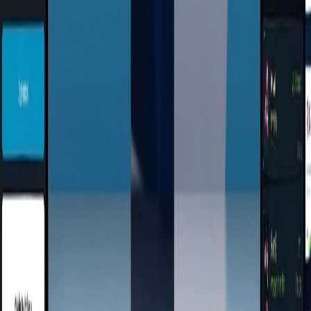
para 96Partners?
Categoría
Ganador
Apuestas deportivas
Mostbet
Casino Juegos
Casumo
Experiencia de usuario
Casumo
Bonos y promociones
Mostbet
Pago Métodos
Mostbet
Seguridad y licencias
Casumo
Atención al cliente
Casumo
Si lo tuyo son los juegos de casino, Casumo es la
mejor opción.
Si te gusta hacer apuestas deportivas, Mostbet es la
mejor.
Para mayor seguridad, Casumo se lleva la corona.
En generalGanador: Depende de la preferencia del
usuario: Casumo para casinos, Mostbet para
apuestas deportivas.