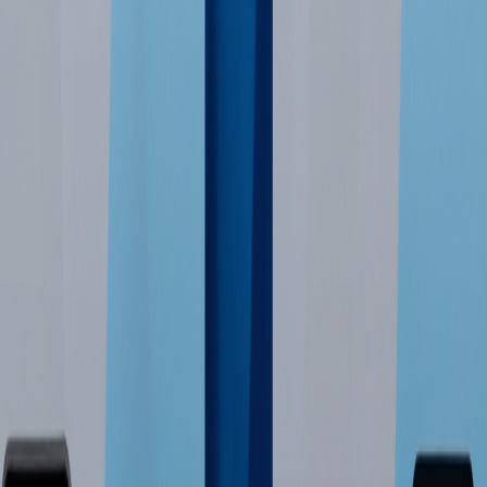
Los aspectos más fuertes de Casumo
Betting & Casino
Ofrece una variedad de juegos de casino, como
tragamonedas, juegos de mesa y casino en vivo.
Opciones limitadas de apuestas deportivas,
principalmente fútbol, cricket y tenis.
Experiencia de casino en vivo de primera clase
de Evolution Gaming.
Funciones de casino y apuestas Mostbet
Apuestas deportivas integrales para fútbol,
cricket, tenis, deportes electrónicos y otros.
Tiene apuestas previas al partido y en vivo con
buenas probabilidades.
Tiene una parte de casino decente, pero más
pequeña en comparación con Casumo.
Ofrece instalaciones virtuales de intercambio de
apuestas y deportes.
3. Experiencia de usuario y