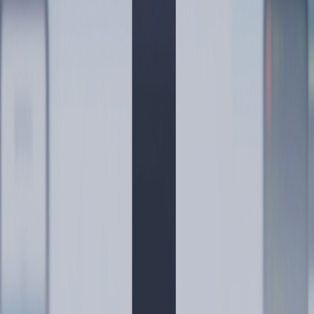
Mejor operador de cifrado 2026
Orgulloso patrocinador de
Burnley FC, Premier League 2025-26
Campeonato Mundial de Cricket de Leyendas 2025
Confiado desde 2023
★
★
★
★
★
Suscríbete a nuestro boletín