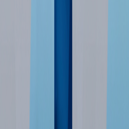
1. Descripción general de Casumo
y Mostbet
Característica
Casumo
Mostbet
Fundada
20122009
Licen
Gaming Authority (MGA)Licencia de eGaming de
Curazao
Enfoque principal
Juegos de casino y
apuestas deportivasApuestas deportivas y
casino
Aplicación móvil
Sí (iOS y Android)Sí (iOS y
Android)
Apuestas en vivo
SíSí
Métodos de
pago
Tarjetas de crédito/débito, billeteras
electrónicas, transferencias bancariasTarjetas,
criptomonedas, billeteras electrónicas
Tanto Mostbet como Casumo ofrecen apuestas
deportivas y casinos, pero varían en términos de
énfasis original y licencia. Casumo está
principalmente orientado a los casinos, mientras que
Mostbet se dedica más a las apuestas deportivas.
2. Funciones de apuestas y casino