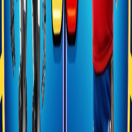
1xBet tiene licencia de Curazao y ha tenido su cuota de
controversia en el pasado. Aunque el sitio web tiene
muchas oportunidades de apuestas para elegir, los
usuarios potenciales deben ser conscientes de su
historial turbio.
Las licencias y la seguridad de 96in proporcionan un
entorno más tranquilizador para los jugadores.
96in y 1xBet ofrecen cada uno su propio algo, cada uno
con sus propias fortalezas. 96in impresiona con una
apariencia espartana, una política de bonificación
equitativa y opciones de pago locales, lo que brinda una
opción adecuada para los jugadores indios. 1xBet, con
su enorme cantidad de mercados en los que apostar,
una enorme cantidad de juegos en el casino y una
variedad de opciones de pago, está diseñado para
satisfacer las necesidades de una base de clientes
internacional que anhela profundidad y variedad.
Finalmente, la decisión entre 96in y 1xBet es una