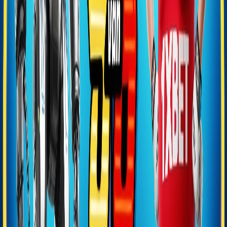
6. Atención al cliente
Los dos sitios ofrecen atención al cliente las 24 horas,
los 7 días de la semana a través de diferentes canales,
como chat en vivo, correo electrónico y teléfono. 1xBet
tiene fama de ofrecer un servicio al cliente rápido con la
promesa de que los problemas encontrados por los
usuarios se solucionarán a tiempo.
96in también ofrece una atención al cliente decente, la
ventaja de tener soporte en hindi para poder extenderlo
a las masas en la India.
Ambos sitios web tienen una buena atención al cliente y
el soporte de 96in en varios idiomas es una gran ventaja
para los jugadores indios.
7. Licencias y seguridad
96in está regulado por la licencia Curaçao eGaming, lo
que le permite cumplir con los estándares
internacionales de equidad y seguridad. El sitio emplea
cifrado SSL para proteger los datos y las transacciones
del usuario.