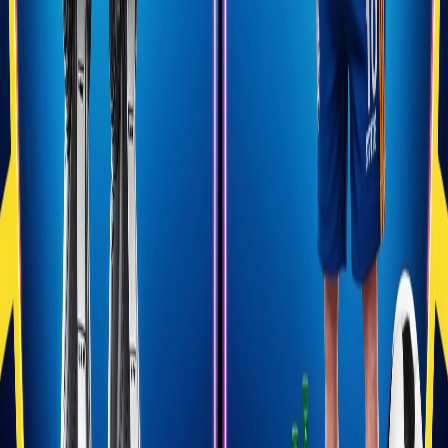
cuestión de preferencia e inclinación personal. Aquellos
que quieran una interfaz nueva y limpia con énfasis en
los requisitos locales pueden preferir 96 pulgadas. Sin
embargo, aquellos que quieran toneladas de opciones
de apuestas y casinos descomunales pueden preferir
1xBet.
Asegúrese de que los juegos de azar por Internet sean
legales en su jurisdicción y apueste de manera
responsable.
Socio con Excelencia
Gane hasta un
60%
de Reparto de Ingresos
Únase al programa oficial de afiliados de 96.com y
monetice su tráfico con recompensas de nivel élite.
Solicitar Asociación
No hay juegos de azar de alto riesgo
Apoyamos: