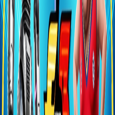
La variété de méthodes de paiement de 1xBet s’adresse à
une base d’utilisateurs mondiale, tandis que l’accent mis
par 96in sur les méthodes locales profite aux utilisateurs
indiens.
5. Expérience utilisateur et interface
96in dispose d'un site Web et d'une application bien
conçus et accessibles. La conception du site Web place
l’expérience utilisateur au centre, de sorte que les paris
peuvent être placés facilement et que la navigation sur
le site devient facile.
1xBet, en revanche, a été critiqué pour la conception
archaïque de son site Web. Les utilisateurs se sont
plaints du fait que le chargement du site est parfois lent
et que la conception n'est peut-être pas aussi intuitive
que d'autres le souhaiteraient. Cela dit, la large gamme
d’offres de la plateforme peut compenser ces défauts de
conception.
96in a un design plus contemporain et convivial,
améliorant l'expérience globale de pari.