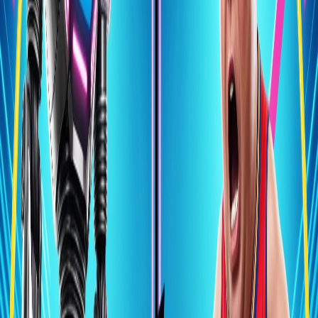
coopération garantit une bibliothèque de jeux très large
pour répondre aux goûts de chaque joueur.
Les deux sites Web proposent de belles expériences de
casino, mais le nombre de jeux dans la bibliothèque
1xBet en fait le champion.
4. Moyens de paiement
1xBet se démarque à cet égard avec un nombre
impressionnant de 44 moyens de paiement en crypto-
monnaie et 22 options de portefeuille électronique, telles
que PhonePe, Jeton et Skrill. Toutes ces nombreuses
options de paiement garantissent que les différents
utilisateurs d'autres régions peuvent choisir un moyen
pratique de déposer ou de retirer des fonds.
96in, bien qu'avec moins de méthodes de paiement,
prend en charge les méthodes largement utilisées
comme Paytm et UPI, qui sont toutes deux largement
répandues.prêté en Inde. Cette focalisation sur les
moyens de paiement locaux peut profiter aux
utilisateurs de la région concernée.