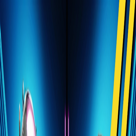
Retour aux blogs
Blog
5/20/2025
Guide complet sur 96 pouces vs
1xBet
Dans le monde en constante évolution du jeu sur
Internet, deux sites Web sont devenus des succès
gigantesques parmi les joueurs indiens : 96in et 1xBet.
Les deux sites proposent une vaste gamme d’activités de
jeu dans les jeux de paris sportifs, de casino et de
croupiers en direct. Cependant, les deux sites
présentent certaines particularités, forces et défauts. Cet
article donne une comparaison approfondie de 96in et
1xBet, soulignant les fonctionnalités intéressantes pour
les joueurs.
1. Bonus de bienvenue et promotions
96in offre un bonus de bienvenue important de 501 %
jusqu'à 30 000 ₹ ainsi que deux paris gratuits. L'exigence