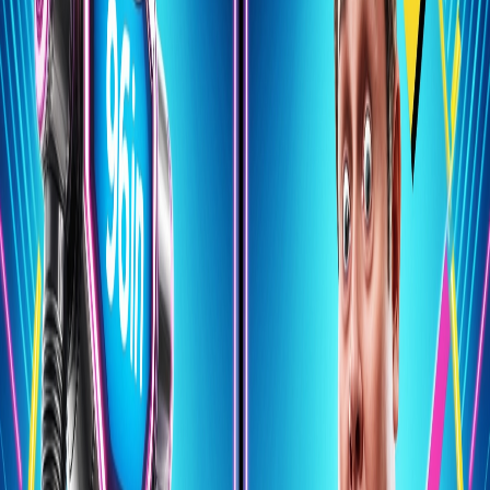
96in, tout en offrant une variété de marchés de paris, se
penche sur les événements sportifs majeurs et offre les
meilleures cotes du marché sur ces événements.
Pour les joueurs à la recherche d'une variété
d'opportunités de paris, 1xBet est la plateforme idéale.
3. Offres de casino : 96 jeux de casino
Chaque site possède cependant ses atouts en matière de
jeux de casino. 96in propose une interface sophistiquée
avec des jeux tels que des tables, des machines à sous
et des croupiers en direct. Sa connexion avec la suite de
96 jeux de casino offrira forcément une expérience de
jeu sans problème, les jeux populaires tels que les 96
machines à sous et les tables de l'application de paris
étant facilement accessibles.
1xBet possède une bibliothèque encore plus large,
comprenant des milliers de jeux de casino, des jeux
exclusifs et des tables de croupiers en direct. Le fait que
plusieurs fournisseurs de jeux fassent la queue en