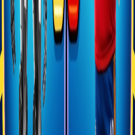
1xBet est sous licence Curaçao et a eu son lot de
controverses dans le passé. Bien que le site Web
propose de nombreuses opportunités de paris, les
utilisateurs potentiels doivent être conscients de son
histoire douteuse.
Les licences et la sécurité de 96in offrent un
environnement plus rassurant aux joueurs.
96in et 1xBet offrent chacun leur propre quelque chose,
avec chacun leurs propres atouts. 96in impressionne
par son look spartiate, sa politique de bonus équitable et
ses options de paiement locales, offrant une option
adaptée aux joueurs indiens. 1xBet, avec son grand
nombre de marchés sur lesquels parier, son énorme
quantité de jeux dans le casino et sa variété d'options de
paiement, est conçu pour satisfaire les besoins d'une
clientèle internationale avide de profondeur et de
variété.
Enfin, la décision entre 96in et 1xBet est une question de
préférence et d’inclination personnelles. Ceux qui