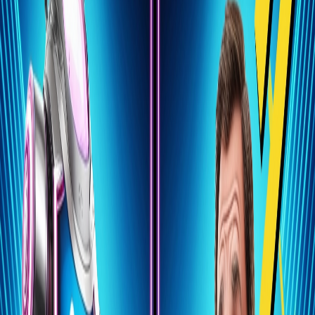
8x est compréhensible dans les normes de l'industrie.
Ce type de bonus est créé pour inciter les nouveaux
utilisateurs à s’inscrire et à utiliser plus qu’assez de
chances sur les fonctionnalités de la plateforme.
1xBet, cependant, offre un bonus de 100 % de 26 000 ₹.
Mais les conditions sont plus compliquées, car il faut
miser à la fois sur les paris cumulés et sur les paris
simples, ce qui peut ne pas être facilement
compréhensible pour certains utilisateurs.
Le format bonus de 96in est plus clair et plus facile à
utiliser, c'est donc une option plus populaire parmi
beaucoup d'autres.
2. Marchés des paris et cotes
Les deux sites proposent une vaste liste d'options de
paris sportifs tels que le cricket, le football, le tennis et
autres. 1xBet se différencie par le grand nombre de
marchés de paris, offrant généralement plus de 1 000
options de paris sur le football et un grand nombre de
marchés de paris sur le cricket, en particulier lors de
grands tournois comme la Coupe du monde IPL et ICC.