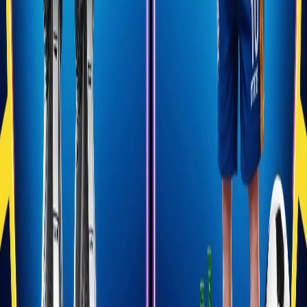
souhaitent une nouvelle interface propre mettant
l’accent sur les exigences locales préféreront peut-être
96 pouces. Ceux qui veulent des tonnes d’options de
paris et d’énormes casinos peuvent cependant préférer
1xBet.
Assurez-vous que les jeux d'argent sur Internet sont
légaux dans votre juridiction et pariez de manière
responsable.
Partenaire d’excellence
Gagnez jusqu’à
60%
de partage des revenus
Rejoignez le programme officiel d’affiliation de 96.com et
monétisez votre trafic avec des récompenses premium.
Demander un partenariat
Pas de jeu BS à enjeux élevés
Nous soutenons :