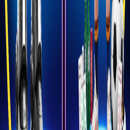
À venir:
Meilleur opérateur de crypto 2026
Fier sponsor de
Burnley FC, Premier League 2025-26
Championnat du monde de cricket des légendes 2025
Confiance depuis 2023
★
★
★
★