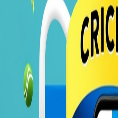
Ses critères de mise vous aideront à savoir à quel point 
mise de 10x nécessite une mise d'une valeur de 10 000 ₹ po
bonus.
Betway :
Tous les nouveaux clients de Betway bénéficient d'un bon
de votre inscription. Être un nouveau client Betway vous
En fonction de la manière dont vous êtes arrivé sur Betw
conseillons de visiter le site et de lire attentivement les co
Betway offre aux joueurs des incitations telles que des par
Historique de la marque et position sur le marché
Le site Cricbaba a été lancé en 2016. Depuis, ils fonctionne
une licence Curaçao.
Betway a été fondée en 2006. Ils opèrent avec la Commiss
Ces deux sites assurent la confiance et la validation des u
Localisation et paiements