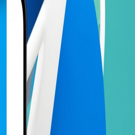
nt utiliser des méthodes de paiement telles que UPI,
 bonus cryptographiques. Il offre un traitement rapide et
 etc. Chez Betway, vous pouvez commencer à déposer à
 en 2006 possède des licences au Royaume-Uni, à Malte, en
et en Irlande.
e l'Association européenne de sécurité sportive, de
s britanniques. Betway assiste le Responsible Gambling
es sports populaires. Les principaux sports indiens sur