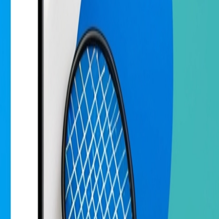
ent des ligues majeures comme l'ISL, l'EPL et l'UEFA
iques peuvent parier sur des scores précis, goal buteurs,
ligues européennes et européennes. Les paris en direct, les
iorer votre expérience sportive si vous aimez ces jeux.
r vos joueurs de badminton ou de tennis préférés à
ll ne sont pas les seules options. Cependant, les paris
s sont la cerise sur le gâteau.