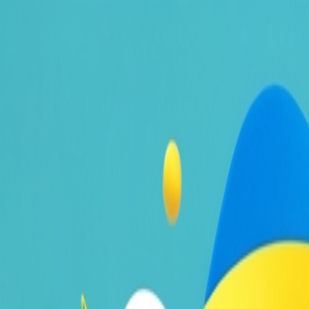
Retour aux blogs
Blog
5/14/2025
Cricbaba contre Betway
Les paris sur le cricket en ligne deviennent populaires 
dont vous avez besoin est de quelques informations sur les
Pour commencer votre parcours de pari, vous devez comme
proposent différentes promotions, bonus, offres, etc.
Bonus de bienvenue
Cricbaba :
En plus d'être habituelles, les incitations bienvenues so
de leur premier dépôt sur le site de paris. Habituelleme
Par exemple, si vous déposez pour la première fois 1 000
sites rendent également le bonus de bienvenue spécifique
dans les conditions générales du bonus.