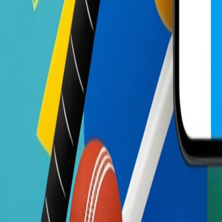
Rejoignez le programme officiel d’affiliation de 96.com e
Demander un partenariat
Pas de jeu BS à enjeux élevés
Nous soutenons :
À venir:
Meilleur opérateur de crypto 2026
Fier sponsor de
Burnley FC, Premier League 2025-26