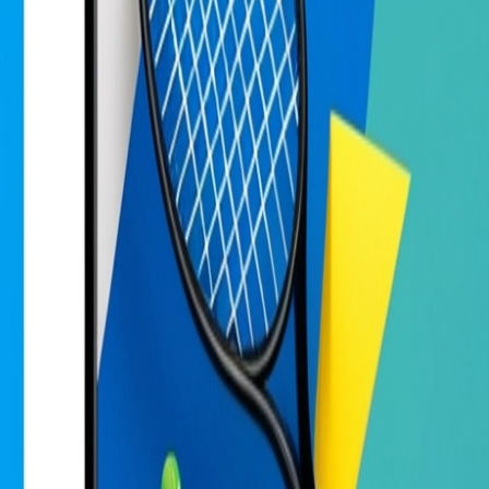
ue of Legends, Counter-Strike et Dota 2 sont importants.
nce et regardez-le se dérouler. Vous faites des paris
able, vous pouvez diffuser games et encaisser.
ents. Cricbaba attire les consommateurs avertis et
 football, de kabaddi et d'autres paris et est
nt site de paris sportifs soutenu par les principales
ts.
ionale et la structure de paris traditionnelle (Betway).
tratégie, vos préférences et votre appétit pour le risque