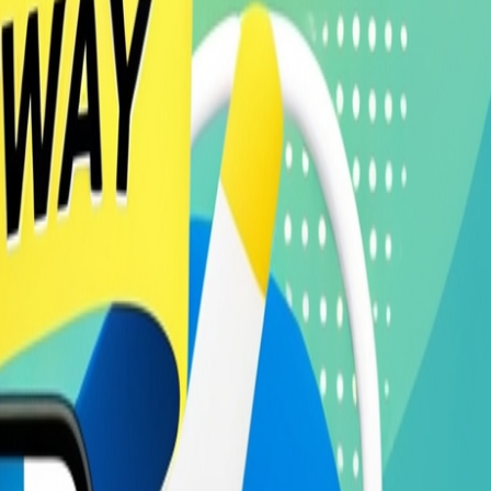
r exemple, un bonus de bienvenue avec une condition de
’ici là, vous ne pouvez pas profiter des bénéfices liés aux
votre bonus correspondant de 100 % jusqu'à 2 500 ₹ lors
u'à Rs. 9,999. 8 000.
avec ses propres conditions et restrictions. Nous vous
e site en raison de sa fiabilité. Le site fonctionne avec
hority.
 personnes s'inscrivent sur le site.