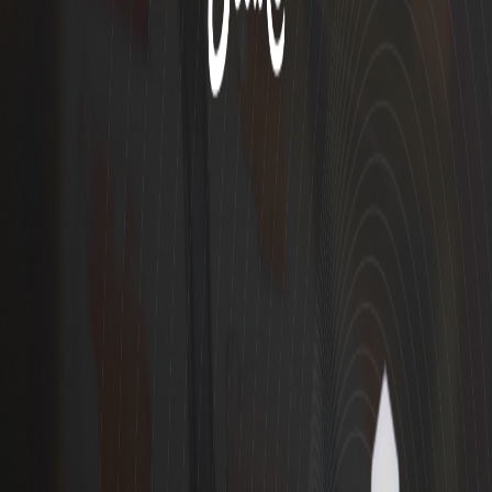
ce facteur lors de l'évaluation des demandes de
CPA.
Compétences et expérience en négociation
: cela
nécessite une bonne communication et des
compétences pour négocier avec les autres.
Influence des affiliés
: les personnes ayant une
présence en ligne forte et attrayante peuvent les
aider à obtenir de bonnes conditions de CPA.
Quel est le pourcentage de
partage des revenus par défaut
de Stake ?
10 % est le pourcentage de partage des revenus par
défaut de Stake. Où vous gagnez une marge sur chaque
pari joué par le parrainé. Pour en savoir plus sur le
pourcentage de partage des revenus par défaut, vous
pouvez également explorer le site officiel pour connaître
les modifications en cours et les offres pour les affiliés.