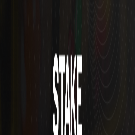
À venir:
Meilleur opérateur de crypto 2026
Fier sponsor de
Burnley FC, Premier League 2025-26
Championnat du monde de cricket des légendes 2025
Confiance depuis 2023
★
★