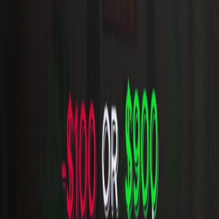
conserver votre propositionJe suis prêt pour le
gestionnaire d'affiliation. Montrer vos anciens numéros
avec d’autres marques peut être un plus dans la
négociation. Habituellement, les programmes d'affiliation
sont suffisamment flexibles pour traiter avec les affiliés
qui leur font affaire.
Comment sont calculés les
revenus nets des jeux (NGR) ?
Il s'agit d'un calcul dans lequel les bonus, les offres
promotionnelles et les retraits sont déduits. Le montant
restant est appelé revenu net des jeux. C'est ainsi que
Stake le calcule sur leur plateforme.
Stake offre-t-il un partage des
revenus à vie ?
Cela dépend de ce qu'ils proposent à leurs partenaires
affiliés. Vous pouvez demander à l’équipe du Stake pour