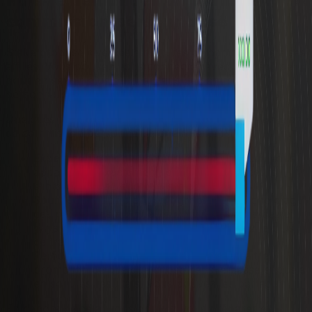
Puis-je demander un plan de
commission personnalisé ?
Stake propose diverses structures de commissions à ses
affiliés. Vous pouvez vous connecter avec leur équipe
pour en savoir plus sur les plans de commission
personnalisés.
Quelques facteurs peuvent vous aider à obtenir un plan
de commission personnalisé chez Stake :
Expertise de niche
: catégorie dans laquelle vous
appartenez exactement, certains influenceurs
s'intéressent au sport, à la mode, etc.
Sources de trafic et démographie
: tranche d'âge
des personnes auxquelles vous vous adressez et
pays ou ville à partir duquel vous recevez le plus
de trafic.
Performances passées
: si vous avez fait la
promotion de quelque chose dans le passé et quels
en sont les résultats, vous pouvez les partager.
En dehors de cela, vous pouvez vous préparer et