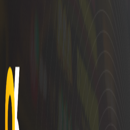
Retour aux blogs
Blog
8/13/2025
Quels types de modèles de
commission proposés par Stake ?
Stake est un site Web et une application de casino et de
paris sportifs en ligne, sur lesquels vous pouvez gagner
de l'argent en faisant la promotion de leur programme
d'affiliation. Ils proposent différents modèles de
commission :
Coût par acquisition
: également appelé CPA,
vous gagnerez ici un montant spécifique de
commission chaque fois qu'un nouvel utilisateur
rejoint et ajoutera de l'argent sur son compte avec
participation.
Partage des revenus
: les affiliés reçoivent un
pourcentage spécifique des revenus générés par
leurs références. Il est généralement construit sur