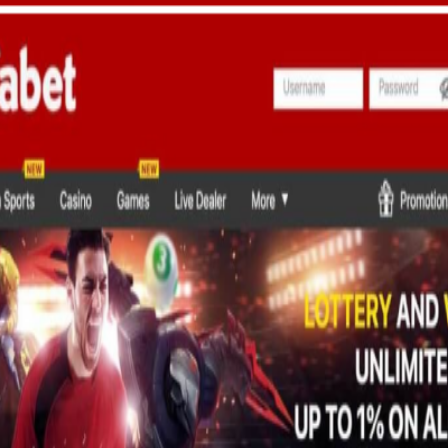
partnerów podrzędnych?
których możesz zaprosić do programu Dafabet. Oznacza to,
m więcej dodatkowych prowizji możesz zarobić za ich pra
-partner musi pozyskać prawdziwych graczy, którzy grają 
staną aktywni, pomoże Ci zarobić więcej. Możesz zaprasz
iczby partnerów podrzędnych.
a zarządzać z poziomu pulpitu na
bsłudze pulpit nawigacyjny. Ten panel pomaga Ci śledzić, 
k liczba kliknięć Twoich linków, liczba osób zarejestrowa
zędnego.
i łatwe sprawdzanie miesięcznych zarobków. Wszystko jest j
hcesz dokonać specjalnych ustaleń dotyczących swoich pod
atformę.