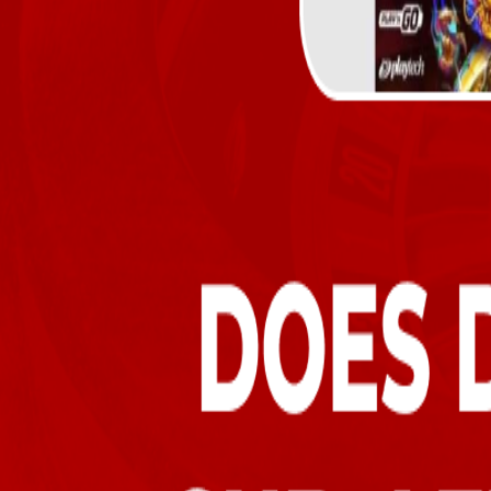
Mistrzostwa Świata Legend w Krykiecie 2025
Zaufany od 2023 roku
★
★
★
★
★
Zapisz się do newslettera
Bądź na bieżąco z ekskluzywnymi informacjami, aktualiza
Dołącz
Firma
O nas
Produkty