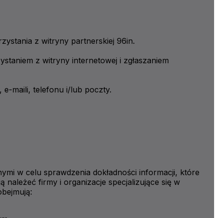
tania z witryny partnerskiej 96in.
staniem z witryny internetowej i zgłaszaniem
maili, telefonu i/lub poczty.
i w celu sprawdzenia dokładności informacji, które
leżeć firmy i organizacje specjalizujące się w
obejmują: