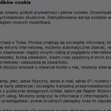
plików cookie
miany polityki prywatności i plików cookies. Dowolnyaktu
atychmiastowo skuteczne. Zaktualizowana wersja zostanie wy
 kątem nowych modyfikacji.
rmacji o Tobie. Poniżej znajdują się szczegóły informacji,
ej witryny internetowej, możemy automatycznie zbierać, r
że to obejmować między innymi rodzaj przeglądarki internet
 weszłeś, liczbę odwiedzin, średni czas spędzony,d stro
rnetowej i ulepszania jej zawartości.
li złożysz wniosek o otwarcie konta u nas, możemy zbier
nia, płeć, adres fizyczny, adres e-mail, adres IP i numery 
e karty płatniczej i szczegóły transakcji przeprowadzanyc
e z publicznie dostępnych źródeł, takich jak Rejestr Wybo
ych usług. Możemy połączyć te informacje z informacjami,
rzestępstwa i pranie brudnych pieniędzy oraz im zapobieg
 które możemy Cię poprosić w celu złożenia wniosku o ot