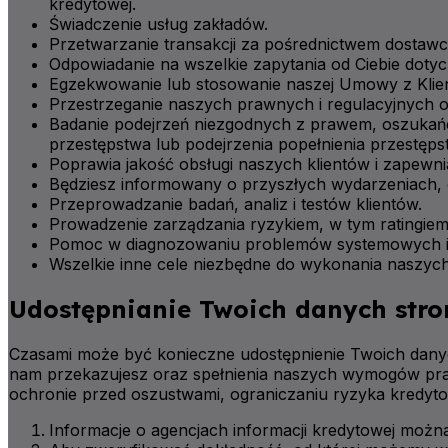
kredytowej.
Świadczenie usług zakładów.
Przetwarzanie transakcji za pośrednictwem dostaw
Odpowiadanie na wszelkie zapytania od Ciebie dotycz
Egzekwowanie lub stosowanie naszej Umowy z Klien
Przestrzeganie naszych prawnych i regulacyjnych o
Badanie podejrzeń niezgodnych z prawem, oszukańcz
przestępstwa lub podejrzenia popełnienia przestęps
Poprawia jakość obsługi naszych klientów i zapewni
Będziesz informowany o przyszłych wydarzeniach, o
Przeprowadzanie badań, analiz i testów klientów.
Prowadzenie zarządzania ryzykiem, w tym ratingie
Pomoc w diagnozowaniu problemów systemowych i 
Wszelkie inne cele niezbędne do wykonania naszy
Udostępnianie Twoich danych str
Czasami może być konieczne udostępnienie Twoich danyc
nam przekazujesz oraz spełnienia naszych wymogów prawn
ochronie przed oszustwami, ograniczaniu ryzyka kredytow
Informacje o agencjach informacji kredytowej możn