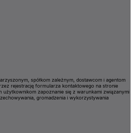
owarzyszonym, spółkom zależnym, dostawcom i agentom
ez rejestrację formularza kontaktowego na stronie
tkim użytkownikom zapoznanie się z warunkami związanymi
 przechowywania, gromadzenia i wykorzystywania