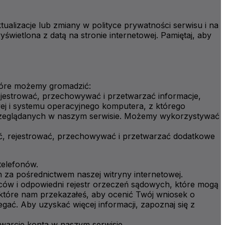
alizacje lub zmiany w polityce prywatności serwisu i na
świetlona z datą na stronie internetowej. Pamiętaj, aby
 które możemy gromadzić:
ejestrować, przechowywać i przetwarzać informacje,
owej i systemu operacyjnego komputera, z którego
n przeglądanych w naszym serwisie. Możemy wykorzystywać
ać, rejestrować, przechowywać i przetwarzać dodatkowe
telefonów.
h za pośrednictwem naszej witryny internetowej.
rców i odpowiedni rejestr orzeczeń sądowych, które mogą
 które nam przekazałeś, aby ocenić Twój wniosek o
ać. Aby uzyskać więcej informacji, zapoznaj się z
warcie konta w naszym serwisie.