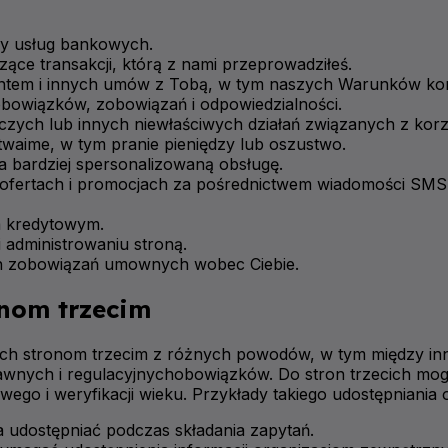
cy usług bankowych.
ące transakcji, którą z nami przeprowadziłeś.
tem i innych umów z Tobą, w tym naszych Warunków korzys
bowiązków, zobowiązań i odpowiedzialności.
ych lub innych niewłaściwych działań związanych z korzy
twaime, w tym pranie pieniędzy lub oszustwo.
a bardziej spersonalizowaną obsługę.
fertach i promocjach za pośrednictwem wiadomości SMS, e-
m kredytowym.
administrowaniu stroną.
ch zobowiązań umownych wobec Ciebie.
onom trzecim
h stronom trzecim z różnych powodów, w tym między innym
ych i regulacyjnychobowiązków. Do stron trzecich mogą na
ego i weryfikacji wieku. Przykłady takiego udostępniania 
a udostępniać podczas składania zapytań.