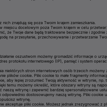
 z nich znajdują się poza Twoim krajem zamieszkania.
miejscu docelowym poza Twoim krajem w celu przetwarzan
ć, że Twoje dane będą traktowane bezpiecznie i zgodnie z 
odę na przesyłanie, przechowywanie i przetwarzanie Two
ziałanie oszustwom możemy gromadzić informacje o urząd
es protokołu internetowego (IP), pamięć i system operacyj
ia niektórych stron internetowych osób trzecich możemy 
nie plików cookie. Pliki cookie to małe fragmenty informa
 aby lepiej zrozumieć Twoją aktywność w witrynie, np. to
 Dzięki temu możemy określić, które obszary witryny są naj
yć naszą witrynę i zapewnić bardziej spersonalizowane usł
 odpowiednio dostosowujemy naszą witrynę. Pliki cookie 
 opuścisz witrynę.
e akceptuje pliki cookie. Możesz jednak zrezygnować z pl