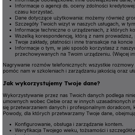
Informacje o agencji ds. oceny zdolności kredytowe
czasu korzystać.
Dane dotyczące użytkowania: możemy również gromad
Szczegóły Twoich wizyt w naszych usługach, w tym d
Informacje techniczne o urządzeniach, z których k
Wszelką korespondencję, którą z nami prowadzisz, pi
Twoje zakłady, płatności i inne transakcje na kon
Informacje o tym, w jaki sposób korzystasz z nasz
przechowywanych na Twoim urządzeniu. (Więcej info
Nagrywanie rozmów telefonicznych: wszystkie rozmowy 
pomóc nam w szkoleniach i zarządzaniu jakością oraz uła
Jak wykorzystujemy Twoje dane?
Wykorzystywanie przez nas Twoich danych podlega ninie
umownych wobec Ciebie oraz w innych uzasadnionych i
się przetwarzaniem danych i profesjonalnym doradcom, 
Powody, dla których przetwarzamy Twoje dane, obejmują
Konfigurowanie, obsługa i zarządzanie kontem.
Weryfikacja Twojego wieku, tożsamości i szczegółów 