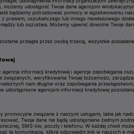
ymagać udostępnienia informacji organizacjom zewnętrzn
ści, możemy udostępnić Twoje dane agencjom windykacyjny
jeśli będziemy potrzebować pomocy w egzekwowaniu nasz
z prawem, oszukańczego lub innego niewłaściwego działan
ieniędzy lub oszustwa. Możemy ujawnić dowolne Twoje dane,
ów zostanie przejęta przez osobę trzecią, wszystkie posia
ytowej
encje informacji kredytowej i agencje zapobiegania osz
mi związanych, weryfikowania Twojej tożsamości, zarządz
a należnych nam długów oraz zapobiegania przestępstwom,
e udostępnione agencjom informacji kredytowej pozostaną 
 promocyjne związane z naszymi usługami, takie jak nadc
interesować. Twoje dane nie będą udostępniane żadnym p
onicznej, SMS-ów, poczty i telefonu. W każdej chwili moż
 tę komunikację, kliknij odpowiedni link w naszych e-mai