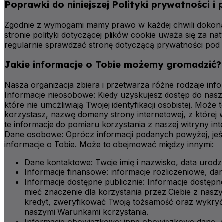
Poprawki do niniejszej Polityki prywatności i 
Zgodnie z wymogami mamy prawo w każdej chwili dokonać z
stronie polityki dotyczącej plików cookie uważa się za n
regularnie sprawdzać stronę dotyczącą prywatności pod
Jakie informacje o Tobie możemy gromadzić?
Nasza organizacja zbiera i przetwarza różne rodzaje info
Informacje nieosobowe: Kiedy uzyskujesz dostęp do nasz
które nie umożliwiają Twojej identyfikacji osobistej. Mo
korzystasz, nazwę domeny strony internetowej, z której
te informacje do pomiaru korzystania z naszej witryny inte
Dane osobowe: Oprócz informacji podanych powyżej, jeś
informacje o Tobie. Może to obejmować między innymi:
Dane kontaktowe: Twoje imię i nazwisko, data urodze
Informacje finansowe: informacje rozliczeniowe, dan
Informacje dostępne publicznie: Informacje dostępn
mieć znaczenie dla korzystania przez Ciebie z nasz
kredyt, zweryfikować Twoją tożsamość oraz wykryć p
naszymi Warunkami korzystania.
Informacje obowiązkowe: inne obowiązkowe dane, o