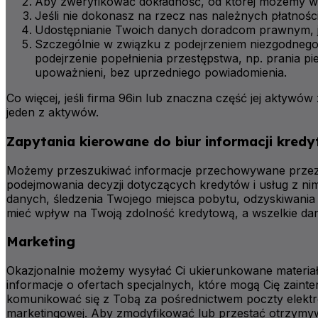
Aby zweryfikować dokładność, od której możemy w
Jeśli nie dokonasz na rzecz nas należnych płatno
Udostępnianie Twoich danych doradcom prawnym, 
Szczególnie w związku z podejrzeniem niezgodnego 
podejrzenie popełnienia przestępstwa, np. prania p
upoważnieni, bez uprzedniego powiadomienia.
Co więcej, jeśli firma 96in lub znaczna część jej aktyw
jeden z aktywów.
Zapytania kierowane do biur informacji kred
Możemy przeszukiwać informacje przechowywane przez ag
podejmowania decyzji dotyczących kredytów i usług z ni
danych, śledzenia Twojego miejsca pobytu, odzyskiwani
mieć wpływ na Twoją zdolność kredytową, a wszelkie dan
Marketing
Okazjonalnie możemy wysyłać Ci ukierunkowane materiały
informacje o ofertach specjalnych, które mogą Cię za
komunikować się z Tobą za pośrednictwem poczty elektr
marketingowej. Aby zmodyfikować lub przestać otrzymywać