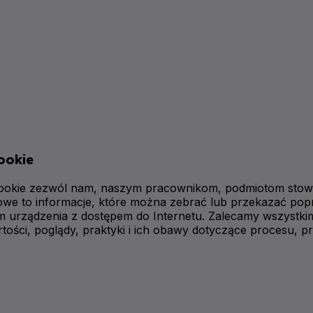
ookie
ów cookie zezwól nam, naszym pracownikom, podmiotom st
e to informacje, które można zebrać lub przekazać poprz
twem urządzenia z dostępem do Internetu. Zalecamy wszys
rtości, poglądy, praktyki i ich obawy dotyczące procesu,