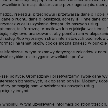
j: wszelkie informacje dostarczone przez agencję ds. oce
zić, rrejestruj, przechowuj i przetwarzaj dane o Tobie, 
ane o ruchu, dane o lokalizacji, adresy IP i inne dane ko
orzystasz w celu uzyskania dostępu do naszych usług.
semną, telefoniczną, e-mailową lub w jakiejkolwiek innej 
cie będą rutynowo analizowane, aby pomóc nam w ulepszani
ych usług i/lub wybranych stron internetowych podmiotów
rmacji na temat plików cookie można znaleźć w punkcie 1
telefoniczne, w tym rozmowy dotyczące zakładów z nami 
twić szybkie rozstrzyganie wszelkich sporów.
jszej polityce. Gromadzimy i przetwarzamy Twoje dane wy
nteresach biznesowych, jak opisano poniżej. Możemy udo
którzy pomagają nam w świadczeniu naszych usług.
 między innymi:
wniosku, w tym uzyskiwanie informacji od stron trzecich, ta