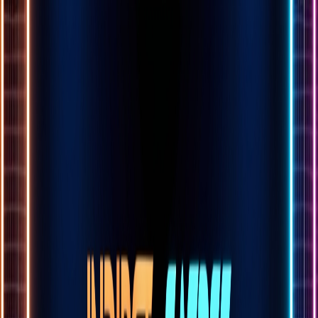
Powrót do blogów
Blog
5/20/2025
Indibet kontra Satbet
Zakłady sportowe online szybko rozwijają się w Indiach.
Dlatego strony takie jak Indibet i Satbet stały się
popularne wśród fanów kasyn i krykieta. Chociaż różnią
się one doświadczeniem użytkownika, elastycznością
płatności i ofertami promocyjnymi, obie zapewniają
rozsądne kursy, bonusy powitalne i różnorodne rynki
zakładów. To porównanie uwydatni główne cechy,
korzyści i różnice między Indibet i Satbet, dzięki czemu
będziesz mógł wybrać, który z nich najlepiej pasuje do
Twojego podejścia do obstawiania.
Problemy z licencją i legalnością
Indibet:
Indibet działa legalnie w Indiach. W Indiach nie
ma przepisów zakazujących hazardu online; dlatego
rejestracja w witrynach z zakładami sportowymi lub