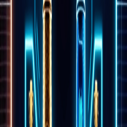
Na iOS
Twórcy Satbet wiedzą, że Hindusi uwielbiają urządzenia
mobilne z systemem iOS. Mają specjalną aplikację na
iPhone'a, iPoda, iPada i inne urządzenia z systemem
iOS, aby zapewnić konsumentom IOS wysoką
wydajność obstawiania.
Indibet
Aplikacja Indibet na Androida ułatwia obstawianie
sportów takich jak IPL. Oprócz nieco innego interfejsu
użytkownika i możliwości korzystania z Indibet z
dowolnego miejsca, aplikacja jest w zasadzie
odpowiednikiem strony internetowej na komputery
stacjonarne lub urządzenia mobilne.
Niestety Indibet nie oferuje aplikacji na iOS. Ponieważ
aplikacja wygląda i działaks, podobnie użytkownicy iOS
mogą do tego czasu korzystać z wersji mobilnej
serwisu.
Premia powitalna