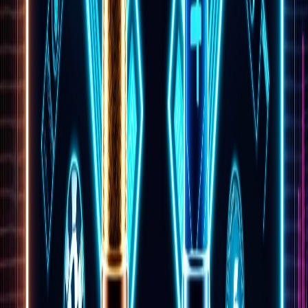
Neteller, PhonePe, Astropay i GooglePay. Minimalny
depozyt w przypadku tych metod zaczyna się od 100
INR, a czas jego realizacji jest niemal natychmiastowy.
Satbet oferuje również wszystkie opcje płatności
oferowane przez Indibet. Minimalny depozyt
umożliwiający rozpoczęcie obstawiania w Satbet wynosi
500 INR. Maksymalny limit wypłat ustalony przez
witrynę wynosi 50 000 INR.
Obsługa klienta
Witryny bukmacherskie online zależą od dobrej obsługi
klienta. Indibet oferuje proste odpowiedzi na najczęściej
zadawane pytania, pocztę e-mail i czat na żywo.
Obsługa czatu na żywo jest zwykle szybka; sondaże
użytkowników wskazują jednak, że czasy odpowiedzi są
różne, szczególnie w godzinach szczytu.
Dzięki czatowi na żywo, e-mailowi, telefonowi i
rozbudowanemu centrum wsparcia Satbet oferuje
całodobową obsługę klienta, 7 dni w tygodniu.
Pracownicy pomocy technicznej mogą odpowiadać na
zapytania w języku hindi, angielskim, bengalskim i