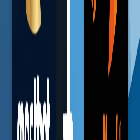
Premie i promocje
Mostbet
Promocja powitalna:
100-procentowe dopasowanie
depozytu dla nowych klientów.
Lojalnośćprogram:
nagroda za darmowy zakład.
Regularne promocje
: darmowe spiny, zwrot gotówki i
zwiększone szanse.
Melbet
Bonus powitalny:
Zwiększona stopa procentowa dla
dopasowania początkowego depozytu.
Program lojalnościowy:
klub VIP z różnymi poziomami
nagród.
Regularne promocje:
Ekskluzywny bonus dla stałych