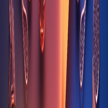
Witryna wykorzystuje legalność w celu ochrony danych
użytkownika i szczegółów transakcji. Używają 128-
bitowego szyfrowania SSL. Obie witryny proszą Cię o
wypełnienie weryfikacji KYC, aby móc kontynuować
wypłaty.
3. Doświadczenie użytkownika i interfejs
Parimatch
Parimatch oferuje stylowy interfejs z mrocznym
motywem. Strona jest przeznaczona do użytku
mobilnego i stacjonarnego. Witryna Parimatch zawiera
wiele witryn z zakładami na żywo, wypłaty gotówki i
kompletne zakłady sportowe. Strona umożliwia także
pobranie aplikacji mobilnych zarówno na Androida, jak i
iOS.
4rabet
Dzięki prostemu projektowi dostosowanemu przede
wszystkim do urządzeń mobilnych 4rabet ułatwia