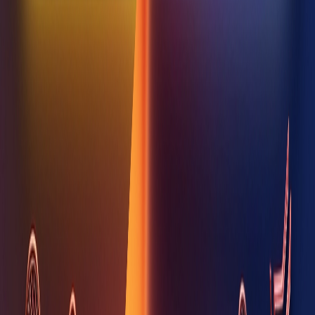
8. Możliwości partnerskie i przychody
Program partnerski Parimatch: Program partnerski
Parimatch oferuje model udziału w przychodach (do
30%) i CPA. Zawiera łączność S2S, kanały JSON, kody
promocyjne, banery i inteligentne linki. Minimalna
wypłata wynosi 50 GBP (portfele elektroniczne) lub 500
GBP (bank); miesięczne wypłaty za pomocą e-portfela
lub przelewu bankowego.
Program partnerski 4rabet: program tej witryny
obejmuje CPA (20–100 USD za potencjalnego klienta) i
udział w przychodach (do 50%). Występuje w wersji
hybrydowej. Płatność zostanie dokonana w INR lub
dowolnej innej kryptowalucie.
Wniosek
Parimatch kontra 4rabet — obie strony są ciekawe i
godne zaufania. Dla 96 partnerów polecamy Parimatch.
Ponieważ istnieje w tej branży od tak długiego czasu i
jest witryną wiarygodną dla użytkowników.