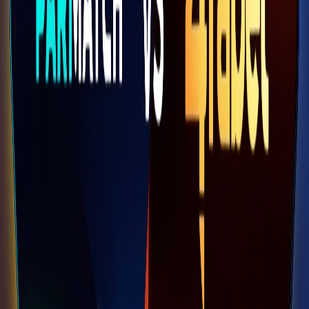
krykieta i festiwali dostosowane do potrzeb indyjskich
konsumentów
6. Metody płatności i wypłaty
Parimatch
:
Parimatch umożliwia różne metody płatności, w tym
UPI, bankowość internetową, Neteller, Skrill oraz
kryptowalutę i karty kredytowe. Każda metoda wpłaty
ma inne limity wpłat. Minimalny depozyt umożliwiający
otrzymanie bonusu lub kwalifikujący się do niego wynosi
200 GBP (sport) lub 350 GBP (kasyno).
Limit wpłat i wypłat może się różnić i aby kontynuować
wypłatę, musisz przejść weryfikację KYC
4rabet:
4rabet oferuje różne rodzaje metod płatności, również
przeznaczonych wyłącznie dla Hindusów. Metody
wypłat to UPI, Paytm, PhonePe, kryptowaluta i karty.
Minimalny depozyt na stronie bukmacherskiej 4rabet