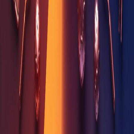
Burnley FC, Premier League 2025–26
Mistrzostwa Świata Legend w Krykiecie 2025
Zaufany od 2023 roku
★
★
★
★
★
Zapisz się do newslettera
Bądź na bieżąco z ekskluzywnymi informacjami,
aktualizacjami produktów i okazjami partnerskimi.