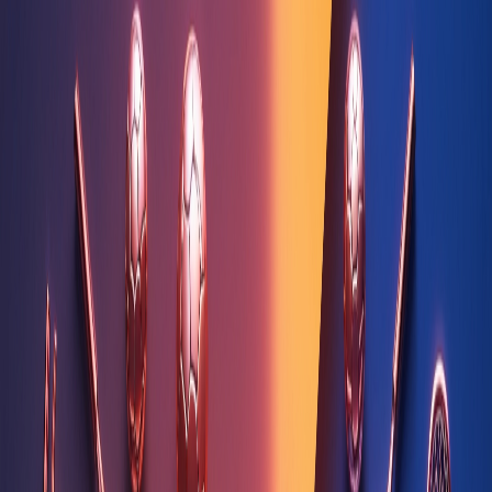
stacjonarne. Następnie rozwinęła obecność w Internecie
z większością strategii marketingowych. Posiada licencję
Curacao, a znane osobistości, takie jak Conor McGregor
i Mike Tyson, są w sojuszu z Parimatch.
4rabet
4rabet nie jest starym bukmacherem jak Parimatch.
Istnieje na rynku od 2018 roku. Jej właścicielem jest
firma Umbrella Development BV., a popularność zyskała
w krótkim czasie od premiery. 4rabet, licencjonowany
na Curacao, kładzie nacisk na krykiet, piłkę nożną i
indyjskie alternatywy płatnicze, jednocześnie mając na
celu zapewnienie lokalnego i przyjaznego dla
użytkownika doświadczenia związanego z zakładami.
2. Legalność i bezpieczeństwo
Licencja jest kluczowym czynnikiem dla każdej witryny
bukmacherskiej. Jeśli witryna działa z licencją iGaming,
będzie bezpieczna. Na mocy licencji Curacao eGaming
zarówno Parimatch, jak i 4rabet działają legalnie w
Indiach.