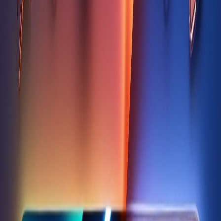
indyjskim klientom rejestrację, wpłatę i rozpoczęcie
obstawiania. Zaprojektowany z myślą o szybkości i
prostocie interfejs jest dostępny za pośrednictwem
witryny internetowej, witryny mobilnej i aplikacji. Strona
jest dostępna w języku hindi i angielskim; nawigacja to
łatwy i szybki dostęp do rynków krykieta i piłki nożnej.
4. Rynki zakładów sportowych i zakładów
Parimatch:
Parimatch oferuje ponad 30 dyscyplin sportowych,
w tym krykiet, piłkę nożną, tenis, koszykówkę, e-
sport i nie tylko
Obejmuje także największe rynki zakładów na
krykieta, w tym mecze krajowe, międzynarodowe i
IPL.
Każdego dnia odbędą się różne ligi, a użytkownicy
będą mogli na nie stawiać zakłady.
Obszar kasyna z ponad 500 grami z krupierem na
żywo, automatami i grami stołowymi