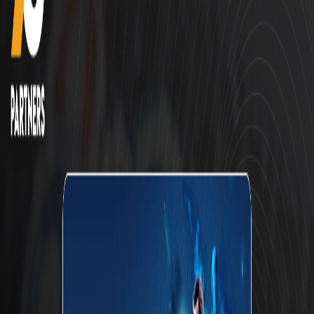
udostępnia partnerom 1Xbet?
1Xbet udostępnia swoim partnerom banery, linki,
niestandardowe kody promocyjne, kreacje sezonowe,
reklamy tekstowe, strony docelowe, kanały JSON i
narzędzia integracji S2S/postback. Dostępny jest
dedykowany panel partnerski ze wszystkimi raportami,
statystykami zarobków, analizami w czasie
rzeczywistym, a nawet aplikacją, dzięki której możesz
śledzić kampanie na swoim telefonie. Każdy partner
otrzymuje unikalne narzędzia dla różnych kanałów i
może poprosić swojego menedżera konta o więcej
zasobów.​
Czy 1Xbet umożliwia promocję za
pośrednictwem aplikacji
mobilnych lub plików APK?
Tak! 1Xbet umożliwia promocję poprzez aplikacje
mobilne i pobieranie plików APK. Partnerzy mogą