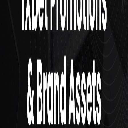
★
★
★
Zapisz się do newslettera
Bądź na bieżąco z ekskluzywnymi informacjami,
aktualizacjami produktów i okazjami partnerskimi.
Dołącz
Firma
O nas
Produkty
Zalety
Blogi
Skontaktuj się z nami
Często zadawane pytania
Informacje prawne