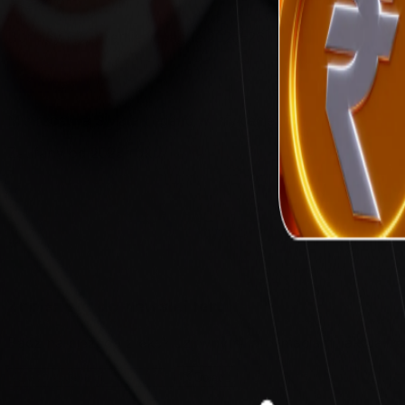
Burnley FC, Premier League 2025–26
Mistrzostwa Świata Legend w krykiecie 2025
Zaufany od 2023 roku
★
★
★
★
★
Zapisz się do newslettera
Bądź na bieżąco z ekskluzywnymi informacjami, aktualiza
Dołącz