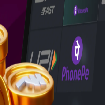
monetyzuj swój ruch dzięki premium nagrodom.