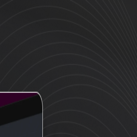
zy w miesiącu, zwaną także płatnościami
 zarobków. Możesz także zapytać swojego menedżera
przepływu środków pieniężnych bez zbyt długich opóźnień
niczne
ące płatności kryptowalutowych lub fiducjarnych.​