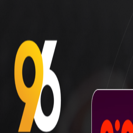
Powrót do blogów
Blog
11/21/2025
Kiedy wypłacane są prowizje partn
Każdy program partnerski ma inną politykę i plany wypła
dwutygodniowymi lub półmiesięcznymi. Ten regularny h
afiliacyjnego o dni, w których będziesz otrzymywać płat
między płatnościami.​
Jakie metody płatności są używan
Pin-Up obsługuje wiele popularnych metod płatności dos
Przelewy bankowe dla tradycyjnych wypłat
Portfele elektroniczne, takie jak Skrill, Neteller, 
Kryptowaluty, w tym Bitcoin, Ethereum, USDT, Dogec
Te opcje zapewniają elastyczność w zależności od tego, gd