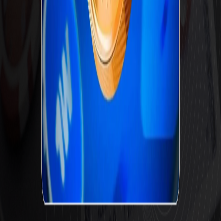
Hasilkan hingga
60%
bagi hasil pendapatan
Bergabunglah dengan program afiliasi resmi 96.com dan
monetisasi traffic Anda dengan hadiah tingkat elit.
Ajukan Kemitraan
Tidak Ada Perjudian Taruhan Tinggi B.S
Kami Mendukung:
Segera hadir:
Operator Kripto Terbaik 2026
Sponsor Bangga