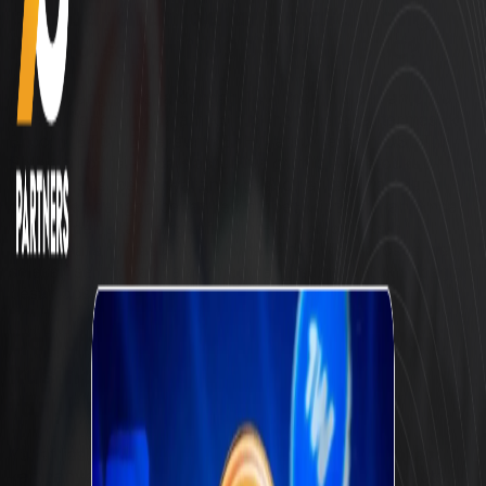
pembayaran dalam mata uang
kripto seperti USDT atau BTC?
Afiliasi yang bekerja dengan 1win memiliki pilihan untuk
dibayar langsung dalam koin pilihan mereka, termasuk
Bitcoin (BTC), Ethereum (ETH), atau Tether (USDT).
Setelah komisi Anda siap untuk ditarik, Anda cukup
memilih opsi pembayaran di dasbor afiliasi, dan dana
ditransfer dengan cepat ke dompet kripto pilihan Anda.
Tidak diperlukan langkah rumit-cukup pilih koin
pembayaran, masukkan alamat Anda, dan prosesnya
selesai, sering kali dalam hari yang sama untuk sebagian
besar opsi.​
Dapatkah saya mempromosikan
kasino kripto atau merek
taruhan?
Ya, afiliasi bebas membuat konten dan menjalankan
kampanye yang berfokus pada topik perjudian kripto.