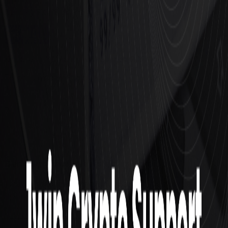
Burnley F.C, Liga Premier 2025-26
Kejuaraan Dunia Kriket Legenda 2025
Terpercaya sejak tahun 2023
★
★
★
★
★
Berlangganan Newsletter Kami
Tetap terdepan dengan wawasan elit, pembaruan
produk, dan peluang kemitraan eksklusif.
Gabung