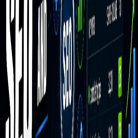
dropshipping. Namun fungsi keduanya berfungsi dan
terasa berbeda. Memahami Perbedaan Affiliate
Marketing dan Dropshipping Tujuan akhir dari afiliasi dan
dropshipping adalah sama, namun yang membedakan
adalah: Bagaimana Keduanya Berbisnis…
Baca
Selengkapnya »
Manfaat Pemasaran Afiliasi vs
Dropshipping untuk Lalu Lintas Olahraga
Baca Selengkapnya
Affiliate Marketing
29 Juni 2026
5 MIN
Meningkatkan Kampanye Afiliasi
Taruhan Dengan Lalu Lintas
Olahraga dan Platform Seperti
96mitra
Pemirsa olahraga memeriksa skor, peluang langsung,
dan sorotan setiap hari. Perhatian rutin tersebut