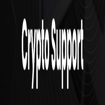
Berlangganan Newsletter Kami
Tetap terdepan dengan wawasan elit, pembaruan
produk, dan peluang kemitraan eksklusif.
Gabung
Perusahaan
Tentang Kami
Produk
Keuntungan
Blog
Hubungi kami
FAQ
Legal
Kebijakan Privasi dan Cookie
Syarat & Ketentuan
Hak Cipta © 2026 96 GRUP. SEMUA HAK DILINDUNGI.