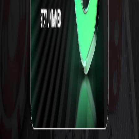
diarahkan untuk audiens yang tertarik dengan game
blockchain. Promosi kasino kripto lainnya tidak dibatasi
dalam pekerjaan afiliasi umum, tetapi untuk program
BC.Game sendiri, Anda sebaiknya mengarahkan pemain
ke platform mereka.
Mitra Keunggulan
Hasilkan hingga
60%
bagi hasil pendapatan
Bergabunglah dengan program afiliasi resmi 96.com dan
monetisasi traffic Anda dengan hadiah tingkat elit.
Ajukan Kemitraan
Tidak Ada Perjudian Taruhan Tinggi B.S
Kami Mendukung:
Segera hadir: