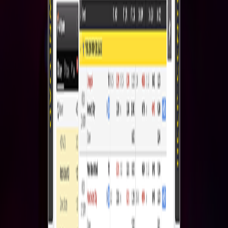
10
1-3
UPI
1-2 hari
1-2 hari
menit
hari
Transfer
24
3-5
3-5 hari
2-4 hari
Bank
jam
hari
10
Kripto
1-2 jam
Instan
1 jam
menit
Dompet
24
24
24 jam
24 jam
elektronik
jam
jam
Pasak jelas merupakan yang tercepat untuk
pembayaran. Dafabet rata-rata tetapi dapat diandalkan.
Perbandingan Komisi Afiliasi
Jika Anda ingin mempromosikan situs taruhan dan edan
uang:
Tarif
Jadwal
Himpunan
Situs
Komisi
Pembayaran
Negatif
Hingga
Dafabet
Mingguan
Tidak
35%