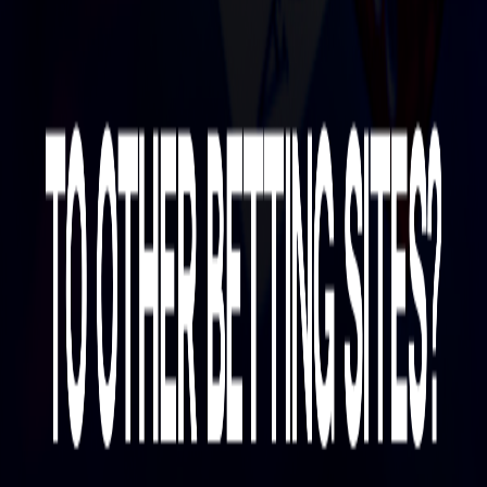
Terpercaya sejak tahun 2023
★
★
★
★
★
Berlangganan Newsletter Kami
Tetap terdepan dengan wawasan elit, pembaruan
produk, dan peluang kemitraan eksklusif.
Gabung
Perusahaan
Tentang Kami
Produk
Keuntungan
Blog