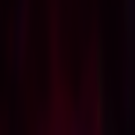
Kembali ke Blog
Blog
10/6/2025
Bagaimana Dafabet
Dibandingkan dengan Situs
Taruhan Lainnya?
Saat memilih situs taruhan, Anda ingin tahu situs mana
yang memberi Anda penawaran terbaik. Dafabet
populer di Asia, tapi bagaimana ia bisa bersaing dengan
nama-nama besar seperti Stake, 1xBet, Mostbet, dan
Parimatch? Mari saya tunjukkan perbedaannya secara
sederhana.
Tabel Perbandingan Cepat
Fitur
Dafabet
Pasak
1xBet
Mostbet
Selamat
160%
200%
120%
100%
Datang
hingga
hingga
hingga
hingga