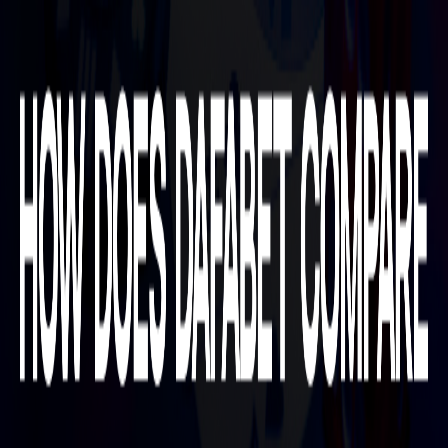
Ajukan Kemitraan
Tidak Ada Perjudian Taruhan Tinggi B.S
Kami Mendukung:
Segera hadir:
Operator Kripto Terbaik 2026
Sponsor Bangga
Burnley F.C, Liga Premier 2025-26
Kejuaraan Dunia Kriket Legenda 2025