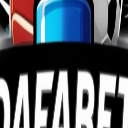
gkatan pendapatan oleh 96 mitra.
n baik, namun karena kegunaan dan perbedaan budaya, tingk
untuk pasar India.
agai platform yang lebih ramah di India, dioptimalkan unt
liasi sekaligus memberikan pengalaman taruhan yang mudah