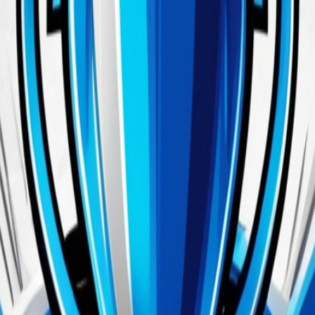
api Inditaruhannya luar biasa dalam arti bahwa kriket dibe
ndia semuanya ditampilkan dengan baik dan disorot di hal
ke dalam pilihan buku olahraga yang lebih beragam denga
avigasi.
har, dan permainan langsung dengan dealer berbahasa Hind
 dioptimalkan untuk seluler untuk memastikan navigasi y
bet yang lebih luas kurang dapat diakses oleh pemain India
e pembayaran lokal: