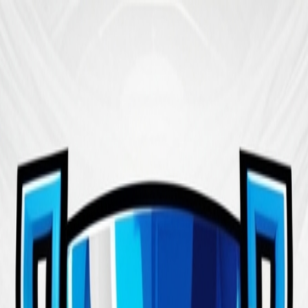
a yang Lebih Baik?
 India, 96 afiliasi memainkan peran penting dengan menga
ang selalu dipertimbangkan adalah Indibet dan Dafabet—du
 96 in dan aplikasi 96.com? Mari kita bandingkan dari sud
 fitur Indibet dan Dafabet.
na masuk, mulai dari dukungan mata uang dan bahasa hing
per lokal menjadikannya sangat menarik bagi pengguna ap
argetkan pada khalayak internasional. Strategi produk dan 
engan platform luar negeri.
n India bagi rata-rata 96% pengguna.