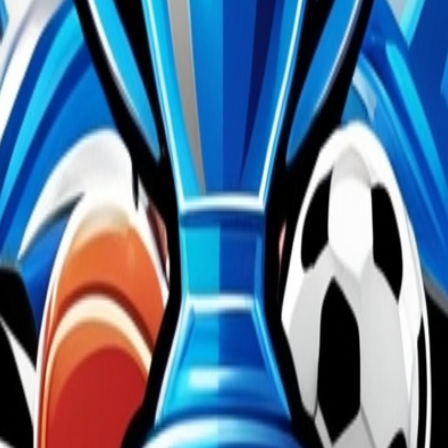
aplikasi 96.com.
 pada e-wallet dan kartu internasional sehingga dapat m
ma mengingat sebagian besar lalu lintas dari 96 berasal dari
nggemar di Android atau iOS—bahkan perangkat yang lebi
asinya lebih berat untuk dijalankan dan bahkan tidak lan
i India.