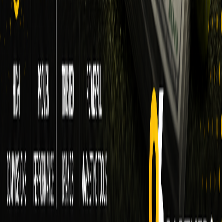
Sắp ra mắt:
Nhà điều hành tiền điện tử tốt nhất năm 2026
Tự hào là nhà tài trợ của
Burnley F.C, Ngoại hạng Anh 2025-26
Giải vô địch cricket thế giới huyền thoại 2025
Được tin cậy từ năm 2023
★
★