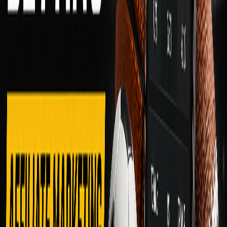
Chương trình thân thiện với người mới bắt
đầu và chương trình có vé cao
Các chương trình thân thiện với người mới bắt đầu giúp
quy tắc tham gia trở nên đơn giản, chấp nhận lưu lượng
truy cập từ nhỏ đến trung bình, đồng thời cung cấp các
biểu ngữ và trang đích tạo sẵn mà bạn có thể cắm vào
trang web của mình trong vài phút. Các chương trình vé
cao hoặc “VIP” thường mong đợi khối lượng lớn hơn,
thiết lập theo dõi nâng cao và lưu lượng truy cập tuân
thủ đầy đủ nhưng đổi lại, họ có thể cung cấp các giao
dịch tùy chỉnh, khuyến mại riêng và thu nhập tổng thể
cao hơn.
Tại sao các đơn vị liên kết chọn
96 đối tác?
Nhiều đơn vị liên kết mới và đang phát triển chọn
96Partners
vì nó cân bằng giữa việc giới thiệu thân thiện
với người mới bắt đầu với RevShare cạnh tranh và các