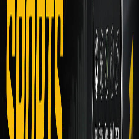
thức
và các
khoản ngân
pháp bao
thanh
phương
hàng và tiền
gồm ví điện
toán
thức tương
điện tử phổ
tử và tiền
tự, mức tối
biến
điện tử
thiểu cao
hơn
Liên kết
Theo dõi
thông
Nền tảng
MyAffiliates,
minh, API,
nội bộ, số
bảng điều
ứng dụng di
Công
liệu thống
khiển đơn
động, số
cụ và
kê chi tiết,
giản và các
liệu thống
theo
nhiềuquảng
công cụ
kê thời gian
dõi
cáo được
quảng cáo
thực và
địa phương
tập trung
nhiều định
hóa
cho 96.com
dạng quảng
cáo
Tuyệt vời
cho các đơn
Thích hợp
vị liên kết
Tốt hơn
với các đối
Sự
mới muốn
cho các
tác cao cấp
thân
có một
đơn vị liên
hơn, những