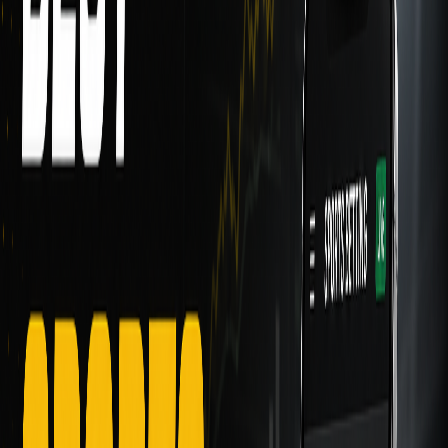
bằng tiền
được quản
60 quốc gia
điện tử và
lý đầy đủ
địa phương
Chia sẻ
doanh thu
Khoảng
Chia sẻ
lên tới
30-35%
doanh thu
Phạm
khoảng
Chia sẻ
khoảng 25-
vi chia
45% đối với
doanh thu
40%, đôi
sẻ
những người
trên mạng
khi cao hơn
doanh
chơi đang
doanh thu,
đối với các
thu
hoạt động
quy tắc
đối tác
điển
để có được
chặt chẽ
hàng đầu,
hình
lưu lượng
hơn và
cộng với
truy cập
chuyển tiếp
CPA/Hybrid
chất lượng,
âm
lâu dài
Khoản
thanh toán
Thanh toán
Thanh toán
hàng
hàng tuần
hàng tuần
Tốc độ
tháng, chủ
hoặc hàng
với Hơn
và
yếu qua
tháng qua
200
phương
ngân hàng
chuyển
phương