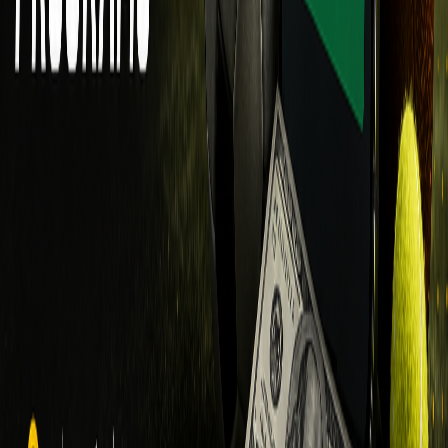
ngẫu nhiên, chiến thuật spam hoặc các bài viết mỏng do
AI tạo ra, có thể mang lại nhấp chuột nhưng ít hoặc
không có doanh thu. Khi Google và các nền tảng xã hội
thắt chặt các quy tắc, sẽ an toàn hơn khi đầu tư vào nội
dung hữu ích, hướng dẫn cá cược rõ ràng và đánh giá
trung thực để thu hút người dùng và bảo vệ cả thương
hiệu của bạn cũng như thương hiệu của nhà điều hành.
Phát triển từ người mới bắt đầu
thành cộng tác viên toàn thời
gian
Các chương trình liên kết tiếp thị phù hợp có thể trở
thành đối tác lâu dài chia sẻ dữ liệu, mẹo và công cụ để
bạn có thể nâng cấp dần dần từ dự án phụ lên thu nhập
toàn thời gian. Công việc của bạn là hiểu rõ các con số,
cải thiện kênh và mở rộng quy mô những gì hiệu quả
thay vì liên tục bắt đầu lại với các ưu đãi mới.
Cơ hội về nội dung, SEO và lưu lượng truy