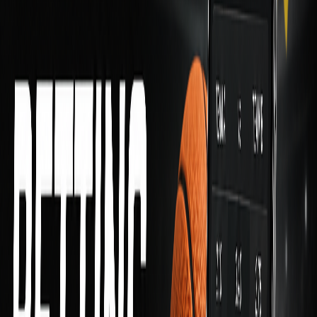
Các chương trình tiếp thị liên kết tốt dành cho người mới
bắt đầu giải thích mô hình hoa hồng của họ bằng ngôn
ngữ đơn giản, kèm theo ví dụ rõ ràng về các giao dịch
CPA, RevShare và Hybrid. Bạn sẽ nhận được số liệu
thống kê theo thời gian thực hoặc gần thời gian thực,
theo dõi cấp độ liên kết và các báo cáo đơn giản để bạn
có thể xem trang, quốc gia hoặc chiến dịch nào thu hút
nhiều người dùng gửi tiền nhất.
Hỗ trợ, thanh toán và tiềm năng chuyển đổi
Các chương trình mạnh mẽ kết hợp các khoản thanh
toán đáng tin cậy với người quản lý tài khoản phản hồi
nhanh, những người có thể giúp bạn tối ưu hóa biểu
ngữ, trang đích và ưu đãi được bản địa hóa. Tìm thương
hiệu chia sẻ dữ liệu chuyển đổi, vcác gợi ý và mẹo tiếp
thị cơ bản để bạn có thể cải thiện kênh của mình thay vì
đoán xem điều gì hiệu quả.
So sánh các loại chương trình liên
kết cá cược khác nhau