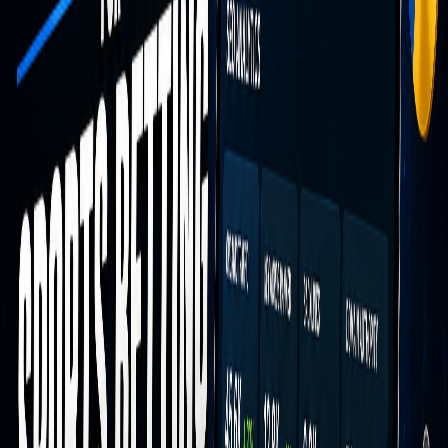
thể. Ngoài trang web, tiếp thị liên kết có thể được thực
hiện trên các nền tảng nội dung và mạng xã hội như
YouTube, TikTok, diễn đàn, v.v. Có thể thực hiện Tiếp
thị liên kết mà không cần trang web không? Ngoài trang
web, nhiều cách khác cũng hoạt động hiệu quả trong
tiếp thị liên kết như mạng xã hội, YouTube,…
Đọc thêm
»
Tiếp thị liên kết có thể hoạt động mà không cần trang
web không?
Đọc thêm
Affiliate Marketing
18 tháng 6, 2026
5 MIN
Tiếp thị qua email và kiếm tiền từ
lưu lượng truy cập cho các đại lý
cá cược
Chuyển đổi dài hạn và lặp lại là nguồn doanh thu sinh lợi
nhất cho các đơn vị liên kết cá cược và tiếp thị qua