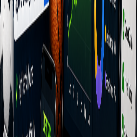
ngừng, những người đọc những blog đó bắt đầu ngưỡng
mộ tác phẩm của họ. Việc viết blog có thể được thực
hiện theo các chủ đề do mỗi cá nhân lựa chọn, nhưng
một số blogger thích chia sẻ suy nghĩ về thể thao, cá
cược và chơi game. Khán giả cũng thích đọc sách…
Đọc
thêm »
Tiếp thị liên kết cho người viết blog với ví dụ từ
các nền tảng thể thao
Đọc thêm
Affiliate Marketing
18 tháng 6, 2026
5 MIN
Khái niệm cơ bản về tiếp thị liên
kết, phương pháp bắt đầu và
tham gia miễn phí
Để bắt đầu bất cứ điều gì mới, người ta phải nhận thức
được những điều cơ bản về điều cụ thể đó. Những kiến ​​
thức cơ bản về tiếp thị liên kết cũng rất quan trọng đối