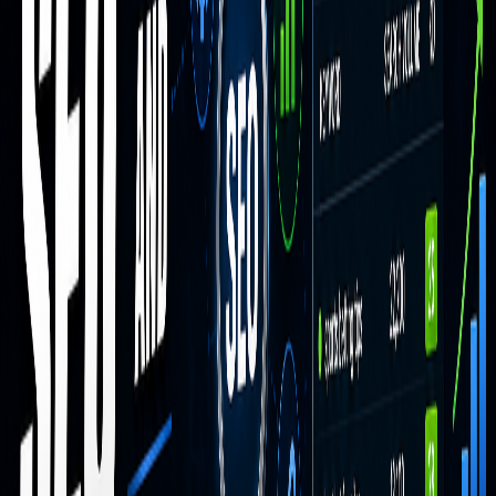
lượng truy cập cao là lợi ích chính của tiếp thị liên kết so
với dropshipping. Nhưng chức năng của cả hai đều hoạt
động và mang lại cảm giác khác nhau. Hiểu sự khác biệt
giữa Tiếp thị liên kết và Dropshipping Mục tiêu cuối cùng
của cả liên kết và dropshipping là như nhau, nhưng
điểm khác biệt là: Cả hai hoạt động kinh doanh như thế
nào…
Đọc thêm »
Lợi ích của Tiếp thị liên kết so với Tiếp
thị liên kết Dropshipping cho giao thông thể thao
Đọc thêm
Affiliate Marketing
29 tháng 6, 2026
5 MIN
Mở rộng quy mô chiến dịch liên
kết cá cược với lưu lượng truy cập
và nền tảng thể thao như
96partners