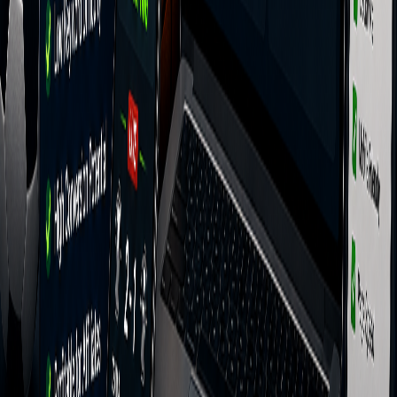
với mọi người sáng tạo muốn biến khán giả thành nguồn
thu nhập trực tuyến ổn định. Biết những kiến thức cơ
bản về tiếp thị liên kết giúp các blogger, người sáng tạo,
người có ảnh hưởng và chủ sở hữu trang web có lưu
lượng truy cập cao thỉnh thoảng chuyển sang…
Đọc
thêm »
Cơ bản về tiếp thị liên kết, Bắt đầu và Tham gia
miễn phí Phương pháp
Đọc thêm
Affiliate Marketing
11 tháng 6, 2026
5 MIN
Nghiên cứu từ khóa và SEO cho
các trang web tiếp thị liên kết cá
cược thể thao
SEO thông minh là chìa khóa trong tiếp thị liên kết hiện
nay. So với những người có ảnh hưởng, người viết blog
và các trang web có lưu lượng truy cập cao, ngân sách