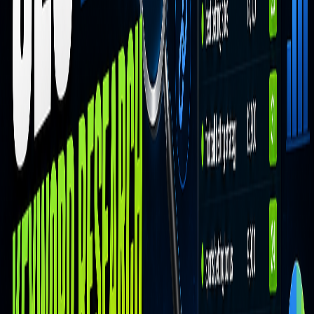
Khán giả thể thao kiểm tra tỷ số, tỷ lệ cược trực tiếp và
thông tin nổi bật mỗi ngày. Sự chú ý thường xuyên đó
tạo điều kiện hoàn hảo cho các giải pháp tiếp thị liên kết
thưởng cho lưu lượng truy cập tương tác, nhất quán
thay vì nhấp chuột một lần. Các nền tảng như
96Partners kết nối các chi nhánh với 96.com, một
thương hiệu sòng bạc và cá cược thể thao đang phát
triển nhanh chóng, đồng thời cung cấp hoa hồng dựa
trên hiệu suất bao gồm các tùy chọn chia sẻ doanh thu
cao. Gì…
Đọc thêm »
Mở rộng quy mô chiến dịch liên kết
cá cược với lưu lượng truy cập thể thao và nền tảng như
96 đối tác
Đọc thêm
Affiliate Marketing
26 tháng 6, 2026
5 MIN
Tiếp thị liên kết có giá vé cao và
các chương trình cá cược thể thao