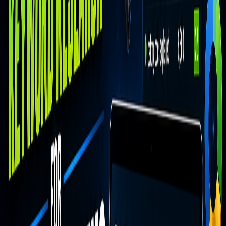
có tỷ lệ thanh toán cao
Như tên gọi, vé cao có nghĩa là sản phẩm hoặc dịch vụ
cao cấp. Trong hoạt động tiếp thị liên kết có giá vé cao
trong lĩnh vực cá cược thể thao, các đơn vị liên kết
nhận được số tiền hoa hồng khá lớn cho mỗi chuyển
đổi. Các chi nhánh đang tìm kiếm chương trình cá cược
thể thao tốt nhất với mức chi trả cao có thể lựa chọn
chương trình 96partners. Vé cao là gì…
Đọc thêm
»
Tiếp thị liên kết có vé cao và các chương trình cá cược
thể thao có tỷ lệ thanh toán cao
Đọc thêm
Affiliate Marketing
26 tháng 6, 2026
5 MIN
Tiếp thị liên kết có thể hoạt động
mà không cần trang web?
Có, tiếp thị liên kết không cần website là hoàn toàn có