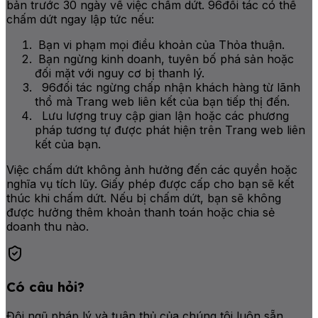
bản trước 30 ngày về việc chấm dứt. 96đối tác có thể
chấm dứt ngay lập tức nếu:
Bạn vi phạm mọi điều khoản của Thỏa thuận.
Bạn ngừng kinh doanh, tuyên bố phá sản hoặc
đối mặt với nguy cơ bị thanh lý.
96đối tác ngừng chấp nhận khách hàng từ lãnh
thổ mà Trang web liên kết của bạn tiếp thị đến.
Lưu lượng truy cập gian lận hoặc các phương
pháp tương tự được phát hiện trên Trang web liên
kết của bạn.
Việc chấm dứt không ảnh hưởng đến các quyền hoặc
nghĩa vụ tích lũy. Giấy phép được cấp cho bạn sẽ kết
thúc khi chấm dứt. Nếu bị chấm dứt, bạn sẽ không
được hưởng thêm khoản thanh toán hoặc chia sẻ
doanh thu nào.
Có câu hỏi?
Đội ngũ pháp lý và tuân thủ của chúng tôi luôn sẵn