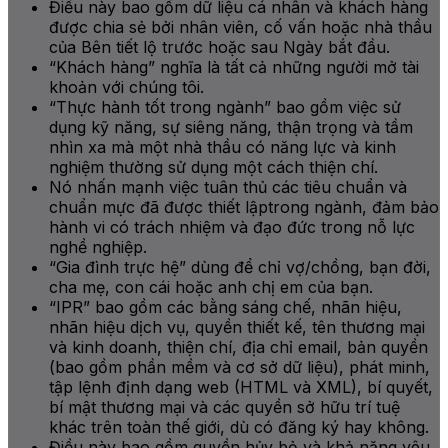
Điều này bao gồm dữ liệu cá nhân và khách hàng
được chia sẻ bởi nhân viên, cố vấn hoặc nhà thầu
của Bên tiết lộ trước hoặc sau Ngày bắt đầu.
“Khách hàng” nghĩa là tất cả những người mở tài
khoản với chúng tôi.
“Thực hành tốt trong ngành” bao gồm việc sử
dụng kỹ năng, sự siêng năng, thận trọng và tầm
nhìn xa mà một nhà thầu có năng lực và kinh
nghiệm thường sử dụng một cách thiện chí.
Nó nhấn mạnh việc tuân thủ các tiêu chuẩn và
chuẩn mực đã được thiết lậptrong ngành, đảm bảo
hành vi có trách nhiệm và đạo đức trong nỗ lực
nghề nghiệp.
“Gia đình trực hệ” dùng để chỉ vợ/chồng, bạn đời,
cha mẹ, con cái hoặc anh chị em của bạn.
“IPR” bao gồm các bằng sáng chế, nhãn hiệu,
nhãn hiệu dịch vụ, quyền thiết kế, tên thương mại
và kinh doanh, thiện chí, địa chỉ email, bản quyền
(bao gồm phần mềm và cơ sở dữ liệu), phát minh,
tập lệnh định dạng web (HTML và XML), bí quyết,
bí mật thương mại và các quyền sở hữu trí tuệ
khác trên toàn thế giới, dù có đăng ký hay không.
Điều này bao gồm quyền hủy bỏ và khả năng yêu