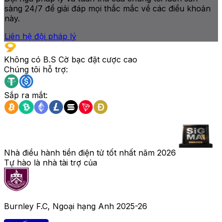
sàng 24/7 để giải đáp mọi thắc mắc về các điều khoản
này.
Liên hệ đội pháp lý
Không có B.S Cờ bạc đặt cược cao
Chúng tôi hỗ trợ:
Sắp ra mắt:
Nhà điều hành tiền điện tử tốt nhất năm 2026
Tự hào là nhà tài trợ của
Burnley F.C, Ngoại hạng Anh 2025-26