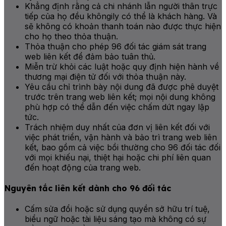
Khẳng định rằng cả chi nhánh lẫn người thân trực
tiếp của họ đều khôngily có thể là khách hàng. Và
sẽ không có khoản thanh toán nào được thực hiện
cho họ theo thỏa thuận.
Thỏa thuận cho phép 96 đối tác giám sát trang
web liên kết để đảm bảo tuân thủ.
Miễn trừ khỏi các luật hoặc quy định hiện hành về
thương mại điện tử đối với thỏa thuận này.
Yêu cầu chỉ trình bày nội dung đã được phê duyệt
trước trên trang web liên kết; mọi nội dung không
phù hợp có thể dẫn đến việc chấm dứt ngay lập
tức.
Trách nhiệm duy nhất của đơn vị liên kết đối với
việc phát triển, vận hành và bảo trì trang web liên
kết, bao gồm cả việc bồi thường cho 96 đối tác đối
với mọi khiếu nại, thiệt hại hoặc chi phí liên quan
đến hoạt động của trang web.
Nguyên tắc liên kết dành cho 96 đối tác
Cấm sửa đổi hoặc sử dụng quyền sở hữu trí tuệ,
biểu ngữ hoặc tài liệu sáng tạo mà không có sự