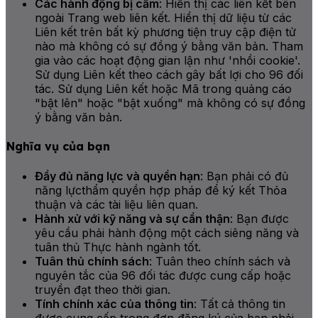
Các hành động bị cấm
: Hiển thị các liên kết bên
ngoài Trang web liên kết. Hiển thị dữ liệu từ các
Liên kết trên bất kỳ phương tiện truy cập điện tử
nào mà không có sự đồng ý bằng văn bản. Tham
gia vào các hoạt động gian lận như 'nhồi cookie'.
Sử dụng Liên kết theo cách gây bất lợi cho 96 đối
tác. Sử dụng Liên kết hoặc Mã trong quảng cáo
"bật lên" hoặc "bật xuống" mà không có sự đồng
ý bằng văn bản.
Nghĩa vụ của bạn
Đầy đủ năng lực và quyền hạn
: Bạn phải có đủ
năng lựcthẩm quyền hợp pháp để ký kết Thỏa
thuận và các tài liệu liên quan.
Hành xử với kỹ năng và sự cẩn thận
: Bạn được
yêu cầu phải hành động một cách siêng năng và
tuân thủ Thực hành ngành tốt.
Tuân thủ chính sách
: Tuân theo chính sách và
nguyên tắc của 96 đối tác được cung cấp hoặc
truyền đạt theo thời gian.
Tính chính xác của thông tin
: Tất cả thông tin
được cung cấp trong đơn đăng ký của bạn phải