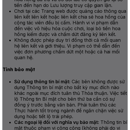
tiền đến hạn do Lưu lượng truy cập gian lận.
Chơi tại các Trang web được quảng cáo thông qua
liên kết liên kết hoặc liên kết chia sẻ hoa hồng của
cộng tác viên đều bị cấm. Hành vi vi phạm dẫn
đến việc vô hiệu hóa cuộc chơi, loại bỏ tiền hoa
hồng kiếm được và chấm dứt đăng ký liên kết.
Không được phép duy trì đồng thời cả mối quan
hệ liên kết và giới thiệu. Vi phạm có thể dẫn đến
việc đơn phương chấm dứt một hoặc cả hai mối
quan hệ.
Tính bảo mật
Sử dụng thông tin bí mật:
Các bên không được sử
dụng Thông tin bí mật cho bất kỳ mục đích nào
khác ngoài mục đích tuân thủ Thỏa thuận. Việc tiết
lộ Thông tin Bí mật cho bên thứ ba cần có sự
đồng ý trước bằng văn bản. Phải tuân thủ các
Thực hành tốt trong ngành để ngăn chặn việc sử
dụng hoặc tiết lộ trái phép.
Các ngoại lệ đối với nghĩa vụ bảo mật:
Thông tin bí
mật thuộc phạm vi công cộng (không phải do vi