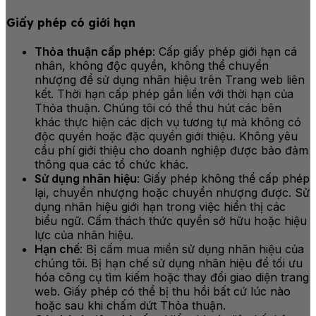
Giấy phép có giới hạn
Thỏa thuận cấp phép
: Cấp giấy phép giới hạn cá
nhân, không độc quyền, không thể chuyển
nhượng để sử dụng nhãn hiệu trên Trang web liên
kết. Thời hạn cấp phép gắn liền với thời hạn của
Thỏa thuận. Chúng tôi có thể thu hút các bên
khác thực hiện các dịch vụ tương tự mà không có
độc quyền hoặc đặc quyền giới thiệu. Không yêu
cầu phí giới thiệu cho doanh nghiệp được bảo đảm
thông qua các tổ chức khác.
Sử dụng nhãn hiệu
: Giấy phép không thể cấp phép
lại, chuyển nhượng hoặc chuyển nhượng được. Sử
dụng nhãn hiệu giới hạn trong việc hiển thị các
biểu ngữ. Cấm thách thức quyền sở hữu hoặc hiệu
lực của nhãn hiệu.
Hạn chế
: Bị cấm mua miền sử dụng nhãn hiệu của
chúng tôi. Bị hạn chế sử dụng nhãn hiệu để tối ưu
hóa công cụ tìm kiếm hoặc thay đổi giao diện trang
web. Giấy phép có thể bị thu hồi bất cứ lúc nào
hoặc sau khi chấm dứt Thỏa thuận.